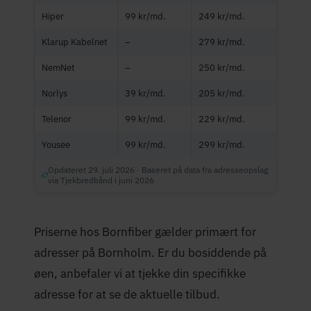
Hiper
99 kr/md.
249 kr/md.
Klarup Kabelnet
–
279 kr/md.
NemNet
–
250 kr/md.
Norlys
39 kr/md.
205 kr/md.
Telenor
99 kr/md.
229 kr/md.
Yousee
99 kr/md.
299 kr/md.
Opdateret 29. juli 2026 · Baseret på data fra adresseopslag
via Tjekbredbånd i juni 2026
Priserne hos Bornfiber gælder primært for
adresser på Bornholm. Er du bosiddende på
øen, anbefaler vi at tjekke din specifikke
adresse for at se de aktuelle tilbud.