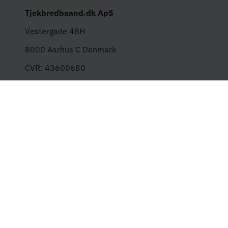
Tjekbredbaand.dk ApS
Vestergade 48H
8000 Aarhus C Denmark
CVR: 43600680
Kontakt os
info@tjekbredbaand.dk
Tlf: +45 52807850
Alle hverdage 09:00 - 16:00
Indhold
VPN
Router
TV Pakker