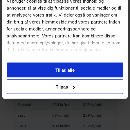
Vi bruger cookies til at tilpasse vores indhold og
tilfælde ligger under de landsdækkende
annoncer, til at vise dig funktioner til sociale medier og til
alternativer. I tabellen nedenfor kan du se,
at analysere vores trafik. Vi deler også oplysninger om
hvordan Bornfibers priser stiller sig i forhold
din brug af vores hjemmeside med vores partnere inden
for sociale medier, annonceringspartnere og
til resten af markedet.
analysepartnere. Vores partnere kan kombinere disse
data med andre oplysninger, du har givet dem, eller som
de har indsamlet fra din brug af deres tjenester.
Udbyder
Min. intropris
Min. normalpris
Bornfiber
89 kr/md.
189 kr/md.
Tillad alle
3
149 kr/md.
299 kr/md.
Airbox
–
249 kr/md.
Tilpas
Altibox
99 kr/md.
199 kr/md.
Bahnhof
238 kr/md.
359 kr/md.
Eesy
99 kr/md.
299 kr/md.
EWII
189 kr/md.
259 kr/md.