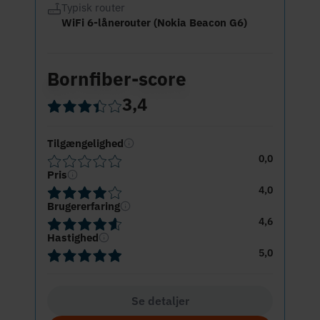
Typisk router
WiFi 6-lånerouter (Nokia Beacon G6)
Bornfiber-score
3,4
Tilgængelighed
0,0
Pris
4,0
Brugererfaring
4,6
Hastighed
5,0
Se detaljer