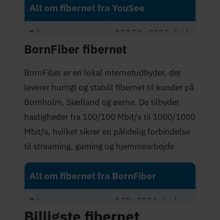
Alt om fibernet fra YouSee
139,50 - 329 kr./md.
Priser
BornFiber fibernet
Maksimal hastighed
1.000 Mbit/s
(Mbit/s)
BornFiber er en lokal internetudbyder, der
leverer hurtigt og stabilt fibernet til kunder på
2,4 stjerner
Trustpilot-score
Bornholm, Sjælland og øerne. De tilbyder
hastigheder fra 100/100 Mbit/s til 1000/1000
Mbit/s, hvilket sikrer en pålidelig forbindelse
til streaming, gaming og hjemmearbejde
Alt om fibernet fra BornFiber
149 - 359 kr./md.
Priser
Billigste fibernet