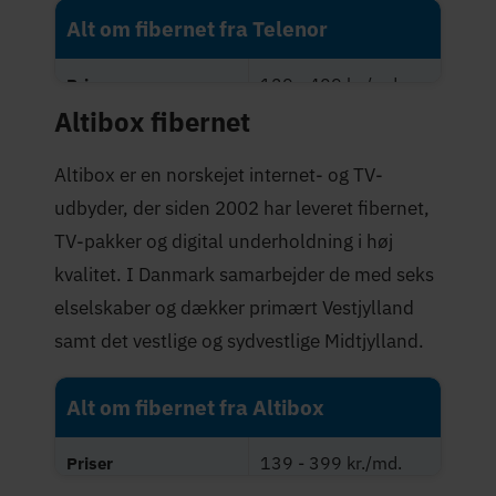
Alt om fibernet fra Telenor
129 - 409 kr./md.
Priser
Altibox fibernet
Maksimal hastighed
1.000 Mbit/s
(Mbit/s)
Altibox er en norskejet internet- og TV-
udbyder, der siden 2002 har leveret fibernet,
3,9 stjerner
Trustpilot-score
TV-pakker og digital underholdning i høj
kvalitet. I Danmark samarbejder de med seks
elselskaber og dækker primært Vestjylland
samt det vestlige og sydvestlige Midtjylland.
Alt om fibernet fra Altibox
139 - 399 kr./md.
Priser