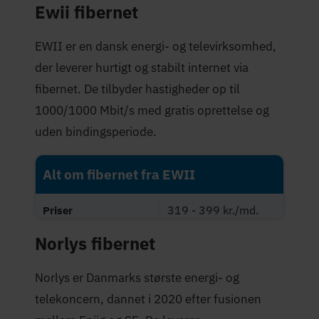
Ewii fibernet
Maksimal hastighed
1.000 Mbit/s
(Mbit/s)
EWII er en dansk energi- og televirksomhed,
4,0 stjerner
Trustpilot-score
der leverer hurtigt og stabilt internet via
fibernet. De tilbyder hastigheder op til
1000/1000 Mbit/s med gratis oprettelse og
uden bindingsperiode.
Alt om fibernet fra EWII
319 - 399 kr./md.
Priser
Norlys fibernet
Maksimal hastighed
1.000 Mbit/s
(Mbit/s)
Norlys er Danmarks største energi- og
4,2 stjerner
Trustpilot-score
telekoncern, dannet i 2020 efter fusionen