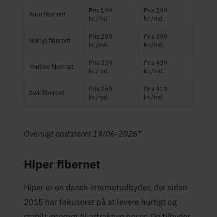
Pris 199
Pris 299
Aura fibernet
kr./md.
kr./md.
Pris 289
Pris 399
Norlys fibernet
kr./md.
kr./md.
Pris 339
Pris 439
YouSee fibernet
kr./md.
kr./md.
Pris 269
Pris 419
Ewii fibernet
kr./md.
kr./md.
Oversigt opdateret 19/06-2026*
Hiper fibernet
Hiper er en dansk internetudbyder, der siden
2015 har fokuseret på at levere hurtigt og
stabilt internet til attraktive priser. De tilbyder