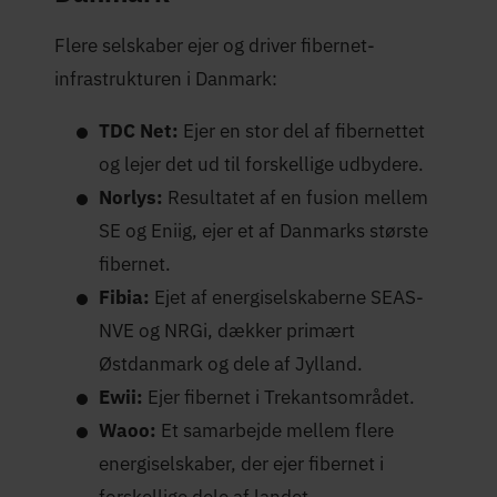
Flere selskaber ejer og driver fibernet-
infrastrukturen i Danmark:
TDC Net:
Ejer en stor del af fibernettet
og lejer det ud til forskellige udbydere.
Norlys:
Resultatet af en fusion mellem
SE og Eniig, ejer et af Danmarks største
fibernet.
Fibia:
Ejet af energiselskaberne SEAS-
NVE og NRGi, dækker primært
Østdanmark og dele af Jylland.
Ewii:
Ejer fibernet i Trekantsområdet.
Waoo:
Et samarbejde mellem flere
energiselskaber, der ejer fibernet i
forskellige dele af landet.