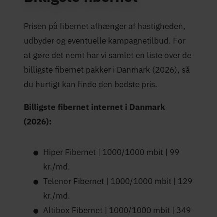
Maksimal hastighed
1.000 Mbit/s
(Mbit/s)
Prisen på fibernet afhænger af hastigheden,
4,5 stjerner
Trustpilot-score
udbyder og eventuelle kampagnetilbud. For
at gøre det nemt har vi samlet en liste over de
billigste fibernet pakker i Danmark (2026), så
du hurtigt kan finde den bedste pris.
Billigste fibernet internet i Danmark
(2026):
Hiper Fibernet | 1000/1000 mbit | 99
kr./md.
Telenor Fibernet | 1000/1000 mbit | 129
kr./md.
Altibox Fibernet | 1000/1000 mbit | 349