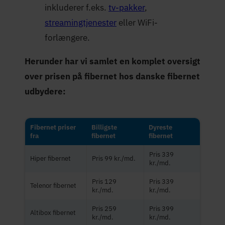
inkluderer f.eks.
tv-pakker
,
streamingtjenester
eller WiFi-
forlængere.
Herunder har vi samlet en komplet oversigt
over prisen på fibernet hos danske fibernet
udbydere:
Fibernet priser
Billigste
Dyreste
fra
fibernet
fibernet
Pris 339
Hiper fibernet
Pris 99 kr./md.
kr./md.
Pris 129
Pris 339
Telenor fibernet
kr./md.
kr./md.
Pris 259
Pris 399
Altibox fibernet
kr./md.
kr./md.