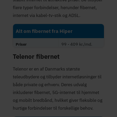
flere typer forbindelser, herunder fibernet,
internet via kabel-tv-stik og ADSL.
Alt om fibernet fra Hiper
99 - 409 kr./md.
Priser
Telenor fibernet
Maksimal hastighed
1.000 Mbit/s
(Mbit/s)
Telenor er en af Danmarks største
4,7 stjerner
Trustpilot-score
teleudbydere og tilbyder internetløsninger til
både private og erhverv. Deres udvalg
inkluderer fibernet, 5G-internet til hjemmet
og mobilt bredbånd, hvilket giver fleksible og
hurtige forbindelser til forskellige behov.