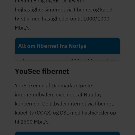
mellem Eniig og SE. De leverer
højhastighedsinternet via fibernet og kabel-
tv-stik med hastigheder op til 1000/1000
Mbit/s.
Alt om fibernet fra Norlys
289 - 429 kr./md.
Priser
YouSee fibernet
Maksimal hastighed
1.000 Mbit/s
(Mbit/s)
YouSee er en af Danmarks største
internetudbydere og en del af Nuuday-
3,7 stjerner
Trustpilot-score
koncernen. De tilbyder internet via fibernet,
kabel-tv (COAX) og DSL med hastigheder op
til 2500 Mbit/s.