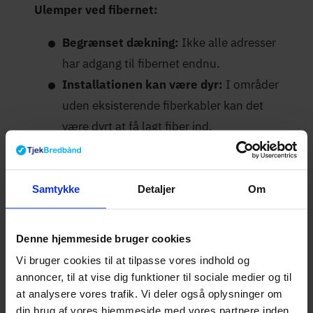
Ulemper ved fibernet:
Begrænset dækning:
Ikke alle adresser
har adgang til fibernet endnu.
Installationen kan være dyr:
I områder
uden eksisterende fiberkabler kan det
være dyrt at få lagt fiber ind.
Afhængig af fiberudbyderen:
Du er
bundet til den udbyder, der ejer
fibernettet i dit område, medmindre der
Samtykke
Detaljer
Om
er åbent netværk.
Denne hjemmeside bruger cookies
Hvilke fibernet udbydere
Vi bruger cookies til at tilpasse vores indhold og
findes der i Danmark?
annoncer, til at vise dig funktioner til sociale medier og til
at analysere vores trafik. Vi deler også oplysninger om
din brug af vores hjemmeside med vores partnere inden