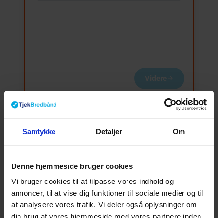
Videre
Fiberudbydere i Horsens
Samtykke
Detaljer
Om
Fordi fibernettet i Horsens primært ejes af én
netejer, er det selskaber med en lejeaftale til
Denne hjemmeside bruger cookies
nettet, der udgør størstedelen af udvalget. Se
Vi bruger cookies til at tilpasse vores indhold og
listen herunder for et overblik over, hvem der
annoncer, til at vise dig funktioner til sociale medier og til
at analysere vores trafik. Vi deler også oplysninger om
aktuelt sælger fibernet i byen via
din brug af vores hjemmeside med vores partnere inden