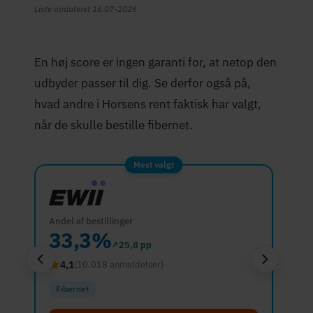
Liste opdateret 16.07-2026
En høj score er ingen garanti for, at netop den
udbyder passer til dig. Se derfor også på,
hvad andre i Horsens rent faktisk har valgt,
når de skulle bestille fibernet.
Mest valgt
Andel af bestillinger
Andel 
33,3%
28
↗
25,8 pp
4,1
4,7
(10.018 anmeldelser)
Fibernet
Fibe