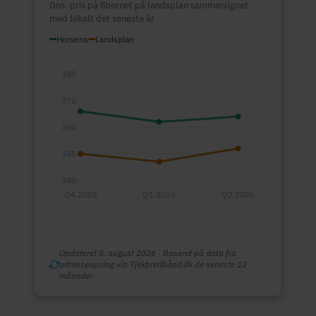
Gns. pris på fibernet på landsplan sammenlignet
med lokalt det seneste år
Horsens
Landsplan
380
370
360
350
340
Q4 2025
Q1 2026
Q2 2026
Opdateret 5. august 2026 · Baseret på data fra
adresseopslag via Tjekbredbånd.dk de seneste 12
måneder