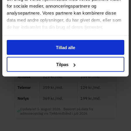
TjekBredbånd
.
for sociale medier, annonceringspartnere og
analysepartnere. Vores partnere kan kombinere disse
data med andre oplysninger, du har givet dem, eller som
Udbyder
Normalpris fra
Tilbudspris fra
de har indsamlet fra din brug af deres tjenester.
Hiper
299 kr./md.
99 kr./md.
Yousee
299 kr./md.
99 kr./md.
Tillad alle
EWII
309 kr./md.
209 kr./md.
Tilpas
NemNet
315 kr./md.
–
Altibox
329 kr./md.
259 kr./md.
Telenor
359 kr./md.
129 kr./md.
Norlys
369 kr./md.
199 kr./md.
Opdateret 5. august 2026 · Baseret på data fra
adresseopslag via Tjekbredbånd i juli 2026