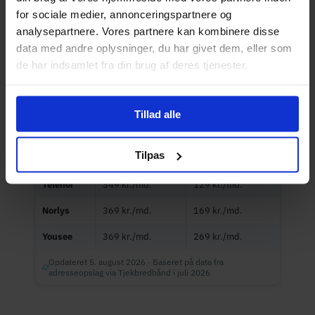
fibernet i byen.
for sociale medier, annonceringspartnere og
analysepartnere. Vores partnere kan kombinere disse
data med andre oplysninger, du har givet dem, eller som
Udbyder
Normalpris fra
Tilbudspris fra
de har indsamlet fra din brug af deres tjenester.
Altibox
279 kr./md.
239 kr./md.
NemNet
285 kr./md.
–
Tillad alle
EWII
289 kr./md.
189 kr./md.
Tilpas
Hiper
309 kr./md.
99 kr./md.
Telenor
349 kr./md.
129 kr./md.
Norlys
369 kr./md.
169 kr./md.
Yousee
369 kr./md.
269 kr./md.
Opdateret 5. august 2026 · Baseret på data fra
adresseopslag via Tjekbredbånd i juli 2026