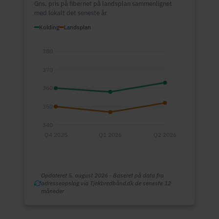
Gns. pris på fibernet på landsplan sammenlignet
med lokalt det seneste år
Kolding
Landsplan
380
370
360
350
340
Q4 2025
Q1 2026
Q2 2026
Opdateret 5. august 2026 · Baseret på data fra
adresseopslag via Tjekbredbånd.dk de seneste 12
måneder