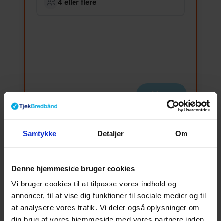
4 eller flere
Videre
Fiberudbydere i Kolding
Samtykke
Detaljer
Om
Udvalget af udbydere i Kolding afhænger af,
Denne hjemmeside bruger cookies
hvem der har indgået aftale om at sælge på
Vi bruger cookies til at tilpasse vores indhold og
det lokale net. Se listen herunder for et
annoncer, til at vise dig funktioner til sociale medier og til
at analysere vores trafik. Vi deler også oplysninger om
overblik over, hvem der aktuelt tilbyder
din brug af vores hjemmeside med vores partnere inden