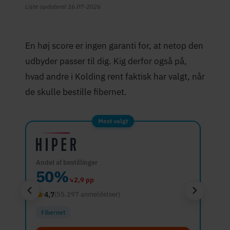
Liste opdateret 16.07-2026
En høj score er ingen garanti for, at netop den
udbyder passer til dig. Kig derfor også på,
hvad andre i Kolding rent faktisk har valgt, når
de skulle bestille fibernet.
Mest valgt
Andel af bestillinger
Andel 
50%
44
↘
2,9 pp
4,7
4,1
(55.297 anmeldelser)
Fibernet
Fibe