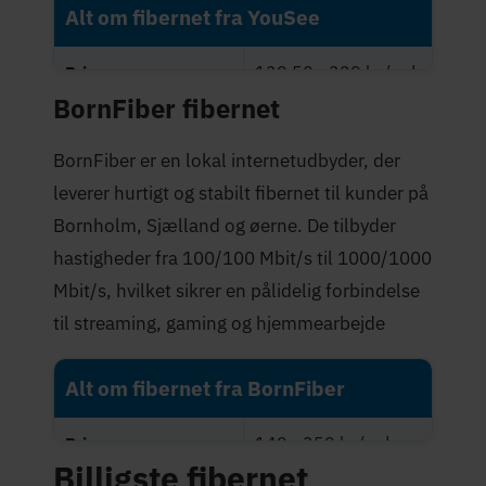
Alt om fibernet fra YouSee
139,50 - 329 kr./md.
Priser
BornFiber fibernet
Maksimal hastighed
1.000 Mbit/s
(Mbit/s)
BornFiber er en lokal internetudbyder, der
leverer hurtigt og stabilt fibernet til kunder på
2,4 stjerner
Trustpilot-score
Bornholm, Sjælland og øerne. De tilbyder
hastigheder fra 100/100 Mbit/s til 1000/1000
Mbit/s, hvilket sikrer en pålidelig forbindelse
til streaming, gaming og hjemmearbejde
Alt om fibernet fra BornFiber
149 - 359 kr./md.
Priser
Billigste fibernet