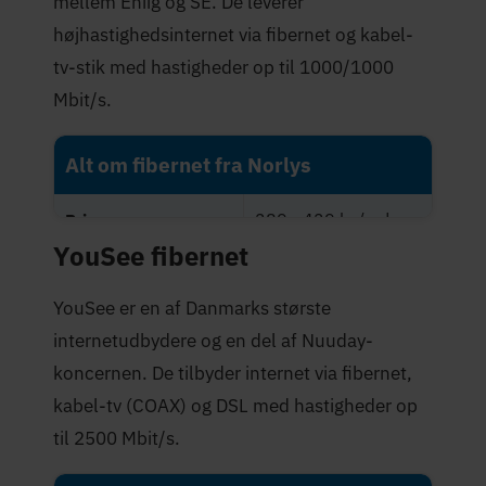
mellem Eniig og SE. De leverer
højhastighedsinternet via fibernet og kabel-
tv-stik med hastigheder op til 1000/1000
Mbit/s.
Alt om fibernet fra Norlys
289 - 429 kr./md.
Priser
YouSee fibernet
Maksimal hastighed
1.000 Mbit/s
(Mbit/s)
YouSee er en af Danmarks største
internetudbydere og en del af Nuuday-
3,7 stjerner
Trustpilot-score
koncernen. De tilbyder internet via fibernet,
kabel-tv (COAX) og DSL med hastigheder op
til 2500 Mbit/s.