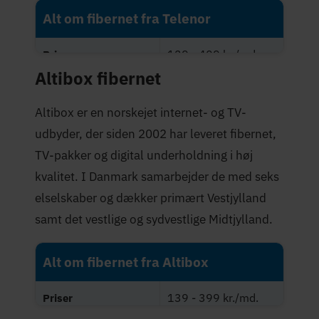
Alt om fibernet fra Telenor
129 - 409 kr./md.
Priser
Altibox fibernet
Maksimal hastighed
1.000 Mbit/s
(Mbit/s)
Altibox er en norskejet internet- og TV-
udbyder, der siden 2002 har leveret fibernet,
3,9 stjerner
Trustpilot-score
TV-pakker og digital underholdning i høj
kvalitet. I Danmark samarbejder de med seks
elselskaber og dækker primært Vestjylland
samt det vestlige og sydvestlige Midtjylland.
Alt om fibernet fra Altibox
139 - 399 kr./md.
Priser