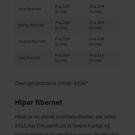
Pris 199
Pris 299
Aura fibernet
kr./md.
kr./md.
Pris 289
Pris 399
Norlys fibernet
kr./md.
kr./md.
Pris 339
Pris 439
YouSee fibernet
kr./md.
kr./md.
Pris 269
Pris 419
Ewii fibernet
kr./md.
kr./md.
Oversigt opdateret 19/06-2026*
Hiper fibernet
Hiper er en dansk internetudbyder, der siden
2015 har fokuseret på at levere hurtigt og
stabilt internet til attraktive priser. De tilbyder