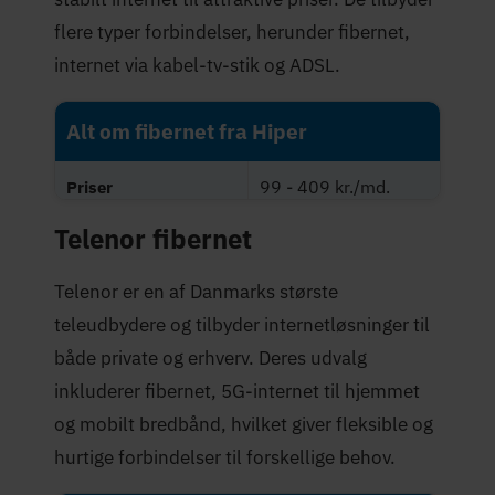
flere typer forbindelser, herunder fibernet,
internet via kabel-tv-stik og ADSL.
Alt om fibernet fra Hiper
99 - 409 kr./md.
Priser
Telenor fibernet
Maksimal hastighed
1.000 Mbit/s
(Mbit/s)
Telenor er en af Danmarks største
4,7 stjerner
Trustpilot-score
teleudbydere og tilbyder internetløsninger til
både private og erhverv. Deres udvalg
inkluderer fibernet, 5G-internet til hjemmet
og mobilt bredbånd, hvilket giver fleksible og
hurtige forbindelser til forskellige behov.