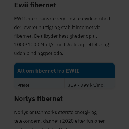
Ewii fibernet
Maksimal hastighed
1.000 Mbit/s
(Mbit/s)
EWII er en dansk energi- og televirksomhed,
4,0 stjerner
Trustpilot-score
der leverer hurtigt og stabilt internet via
fibernet. De tilbyder hastigheder op til
1000/1000 Mbit/s med gratis oprettelse og
uden bindingsperiode.
Alt om fibernet fra EWII
319 - 399 kr./md.
Priser
Norlys fibernet
Maksimal hastighed
1.000 Mbit/s
(Mbit/s)
Norlys er Danmarks største energi- og
4,2 stjerner
Trustpilot-score
telekoncern, dannet i 2020 efter fusionen