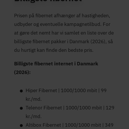
Maksimal hastighed
1.000 Mbit/s
(Mbit/s)
Prisen på fibernet afhænger af hastigheden,
4,5 stjerner
Trustpilot-score
udbyder og eventuelle kampagnetilbud. For
at gøre det nemt har vi samlet en liste over de
billigste fibernet pakker i Danmark (2026), så
du hurtigt kan finde den bedste pris.
Billigste fibernet internet i Danmark
(2026):
Hiper Fibernet | 1000/1000 mbit | 99
kr./md.
Telenor Fibernet | 1000/1000 mbit | 129
kr./md.
Altibox Fibernet | 1000/1000 mbit | 349