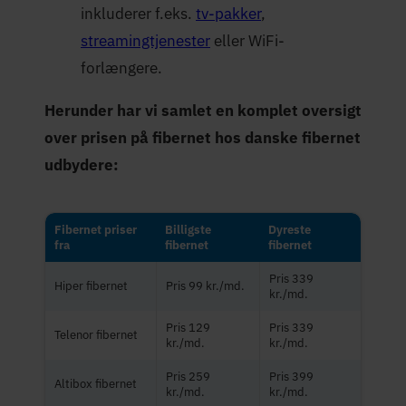
inkluderer f.eks.
tv-pakker
,
streamingtjenester
eller WiFi-
forlængere.
Herunder har vi samlet en komplet oversigt
over prisen på fibernet hos danske fibernet
udbydere:
Fibernet priser
Billigste
Dyreste
fra
fibernet
fibernet
Pris 339
Hiper fibernet
Pris 99 kr./md.
kr./md.
Pris 129
Pris 339
Telenor fibernet
kr./md.
kr./md.
Pris 259
Pris 399
Altibox fibernet
kr./md.
kr./md.