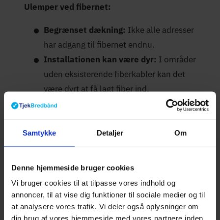
Ulemper ved fibernet:
Begrænset dækning:
Ikke alle adresser
har adgang til fibernet endnu.
Installationen kan være dyr:
I områder
uden eksisterende fiberkabler kan det
være dyrt at få lagt fiber ind.
Afhængig af fiberudbyderen:
Du er
bundet til den udbyder, der ejer
fibernettet i dit område, medmindre der
Samtykke
Detaljer
Om
er åbent netværk.
Denne hjemmeside bruger cookies
Hvilke fibernet udbydere
Vi bruger cookies til at tilpasse vores indhold og
findes der i Danmark?
annoncer, til at vise dig funktioner til sociale medier og til
at analysere vores trafik. Vi deler også oplysninger om
din brug af vores hjemmeside med vores partnere inden