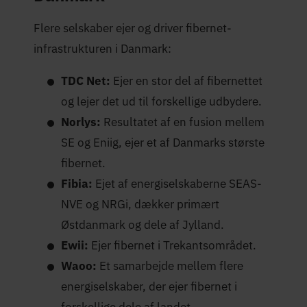
Flere selskaber ejer og driver fibernet-
infrastrukturen i Danmark:
TDC Net:
Ejer en stor del af fibernettet
og lejer det ud til forskellige udbydere.
Norlys:
Resultatet af en fusion mellem
SE og Eniig, ejer et af Danmarks største
fibernet.
Fibia:
Ejet af energiselskaberne SEAS-
NVE og NRGi, dækker primært
Østdanmark og dele af Jylland.
Ewii:
Ejer fibernet i Trekantsområdet.
Waoo:
Et samarbejde mellem flere
energiselskaber, der ejer fibernet i
forskellige dele af landet.