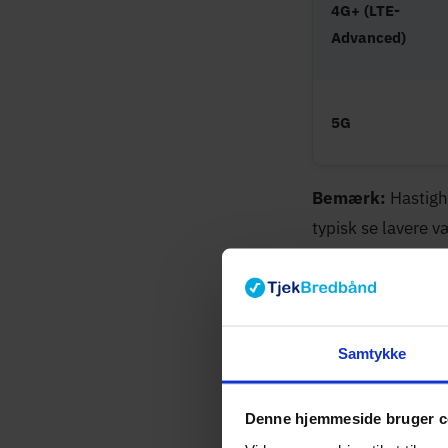
4G+ (LTE-
Advanced)
5G
Bemærk:
Hastigh
typisk se lavere 
Hvornår 
Mobilt bredbånd er
Samtykke
Sommerhus o
Denne hjemmeside bruger c
året. Et SIM-