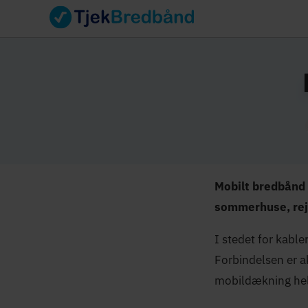
Mobilt bredbånd e
sommerhuse, rejs
I stedet for kable
Forbindelsen er a
mobildækning helt