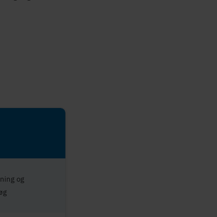
ning og
øg