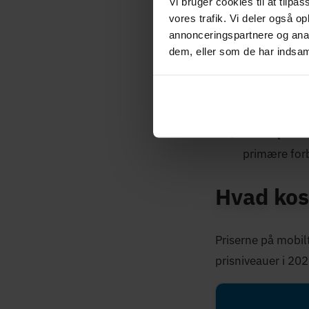
Vi bruger cookies til at tilpas
Midlertidig
vores trafik. Vi deler også 
sætte op end
annonceringspartnere og anal
Områder ud
dem, eller som de har indsaml
fiber. Mobil
På farten:
E
arbejdsplad
Backup-for
primære forb
Hvad kos
Priserne på mobilt
prisniveauer i 202