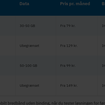
Data
Pris pr. måned
B
30-50 GB
Fra 79 kr.
I
Ubegrænset
Fra 129 kr.
I
50-100 GB
Fra 99 kr.
I
Ubegrænset
Fra 149 kr.
I
bilt bredbånd uden binding, når du tester løsningen for fø