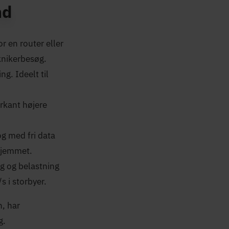
nd
r en router eller
knikerbesøg.
g. Ideelt til
rkant højere
g med fri data
hjemmet.
g og belastning
s i storbyer.
n, har
g.