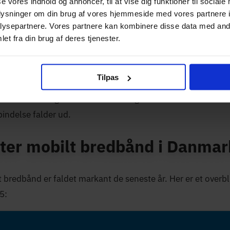
se vores indhold og annoncer, til at vise dig funktioner til sociale
t ophold:
Lejer du en lejlighed i kortere tid, er mobilt bredb
oplysninger om din brug af vores hjemmeside med vores partnere i
 en fast fiberforbindelse.
ysepartnere. Vores partnere kan kombinere disse data med andr
en fiberdækning:
Cirka 9 % af danske boliger har endnu ik
et fra din brug af deres tjenester.
t bredbånd er her ofte det bedste alternativ til gammelt ko
n mobil router giver sikker og hurtig forbindelse i tog, på h
Tilpas
ser uden gæste-Wi-Fi.
bindelse:
Mange virksomheder bruger mobilt bredbånd so
indelse falder ud.
ter mobilt bredbånd i Danmar
 bredbånd er faldet markant de seneste år. Her er et overbl
5: