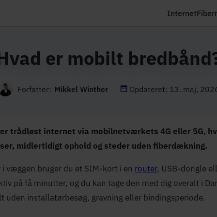
Internet
Fiber
Hvad er mobilt bredbånd
Forfatter:
Mikkel Winther
Opdateret: 13. maj, 202
r trådløst internet via mobilnetværkets 4G eller 5G, hvil
er, midlertidigt ophold og steder uden fiberdækning.
r i væggen bruger du et SIM-kort i en
router
, USB-dongle ell
ktiv på få minutter, og du kan tage den med dig overalt i Da
 uden installatørbesøg, gravning eller bindingsperiode.