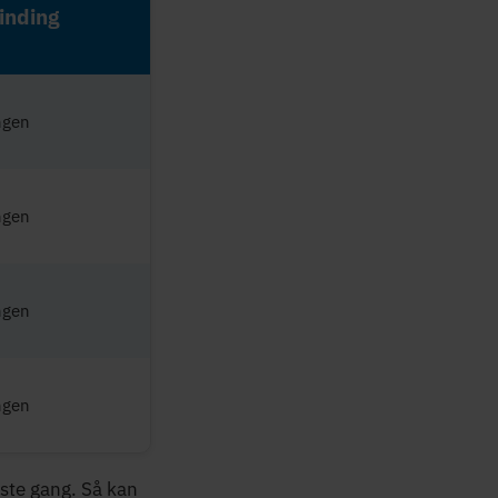
inding
ngen
ngen
ngen
ngen
rste gang. Så kan