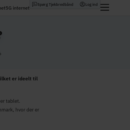
Spørg Tjekbredbånd
Log ind
net
5G internet
?
6
ket er ideelt til
er tablet.
nmark, hvor der er