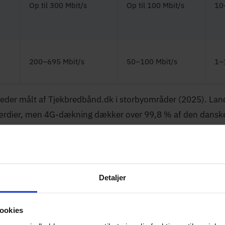
Op til 300 Mbit/s
Op til 100 Mbit/s
10
200–695 Mbit/s
50–100 Mbit/s
1–
eder målt af Tjekbredbånd.dk i storbyområder (2025). Landd
værdier, men 4G-dækning dækker over 99,8 % af den danske
er mobilt bredbånd det rigtige
 ikke løsningen for alle, men i disse situationer er det klar
Detaljer
g fritidsbolig:
Undgå dyr fibertilslutning til en bolig du k
ookies
kort kan flyttes, og du betaler kun, når du bruger det.