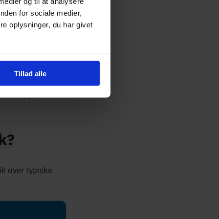
 medier og til at analysere
ånd hurtigere at
nden for sociale medier,
e oplysninger, du har givet
ke adgang til
bbernetværk.
otel og på
Tillad alle
m backup, når den
k?
ik over typiske