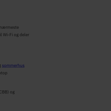
l nærmeste
l Wi-Fi og deler
og
sommerhus
aptop
 CBB) og