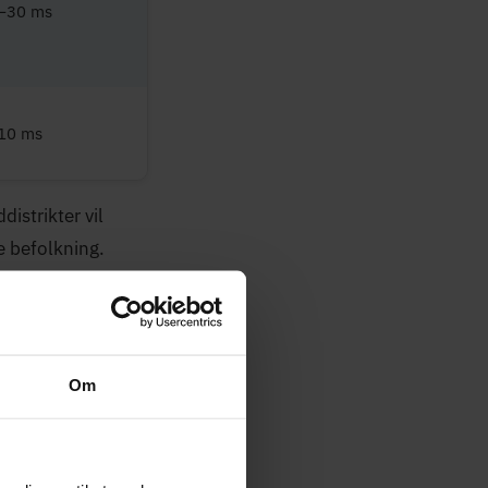
–30 ms
10 ms
istrikter vil
 befolkning.
 valg?
t det bedste valg:
Om
un bruger dele af