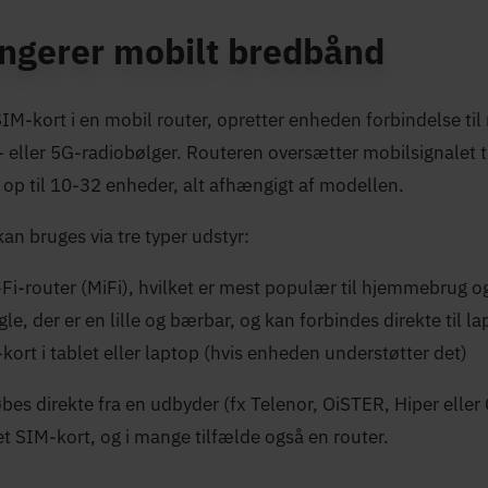
ngerer mobilt bredbånd
SIM-kort i en mobil router, opretter enheden forbindelse ti
 eller 5G-radiobølger. Routeren oversætter mobilsignalet ti
op til 10-32 enheder, alt afhængigt af modellen.
an bruges via tre typer udstyr:
Fi-router (MiFi), hvilket er mest populær til hjemmebrug 
e, der er en lille og bærbar, og kan forbindes direkte til l
kort i tablet eller laptop (hvis enheden understøtter det)
s direkte fra en udbyder (fx Telenor, OiSTER, Hiper eller
et SIM-kort, og i mange tilfælde også en router.