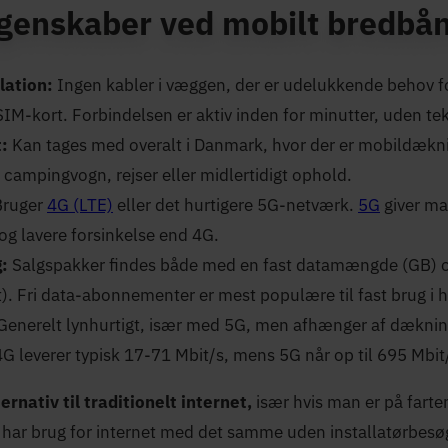
egenskaber ved mobilt bredbå
llation:
Ingen kabler i væggen, der er udelukkende behov fo
M-kort. Forbindelsen er aktiv inden for minutter, uden te
t:
Kan tages med overalt i Danmark, hvor der er mobildæknin
ampingvogn, rejser eller midlertidigt ophold.
Bruger
4G (LTE)
eller det hurtigere 5G-netværk.
5G
giver ma
og lavere forsinkelse end 4G.
g:
Salgspakker findes både med en fast datamængde (GB) o
. Fri data-abonnementer er mest populære til fast brug i 
Generelt lynhurtigt, især med 5G, men afhænger af dæknin
G leverer typisk 17-71 Mbit/s, mens 5G når op til 695 Mbit/
ernativ til traditionelt internet,
især hvis man er på farte
har brug for internet med det samme uden installatørbesø