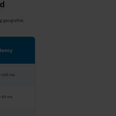
nd
g geografisk
tency
–100 ms
–50 ms