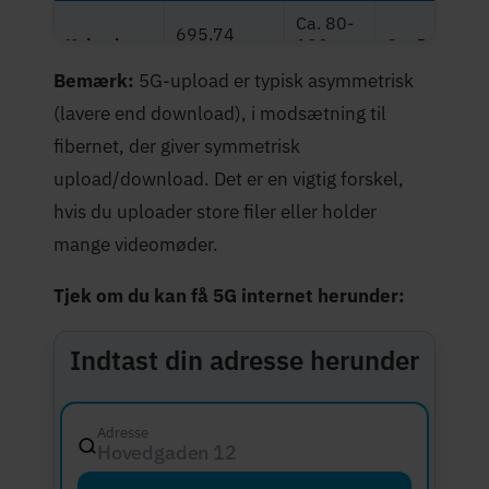
Ca. 80-
695,74
København
120
Ca. 50-80 Mb
Mbit/s
Mbit/s
Bemærk:
5G-upload er typisk asymmetrisk
Ca. 70-
(lavere end download), i modsætning til
678,17
Odense
100
Ca. 40-70 Mb
Mbit/s
fibernet, der giver symmetrisk
Mbit/s
upload/download. Det er en vigtig forskel,
Ca. 60-
500,09
hvis du uploader store filer eller holder
Aarhus
90
Ca. 36-48 Mb
Mbit/s
Mbit/s
mange videomøder.
Tjek om du kan få 5G internet herunder:
Indtast din adresse herunder
Adresse
Hovedgaden 12, 8000 Aar