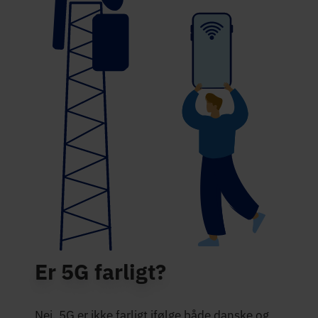
Er 5G farligt?
Nej, 5G er ikke farligt ifølge både danske og