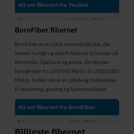
Alt om fibernet fra YouSee
139,50 - 329 kr./md.
Priser
BornFiber fibernet
Maksimal hastighed
1.000 Mbit/s
(Mbit/s)
BornFiber er en lokal internetudbyder, der
leverer hurtigt og stabilt fibernet til kunder på
2,4 stjerner
Trustpilot-score
Bornholm, Sjælland og øerne. De tilbyder
hastigheder fra 100/100 Mbit/s til 1000/1000
Mbit/s, hvilket sikrer en pålidelig forbindelse
til streaming, gaming og hjemmearbejde
Alt om fibernet fra BornFiber
149 - 359 kr./md.
Priser
Billigste fibernet