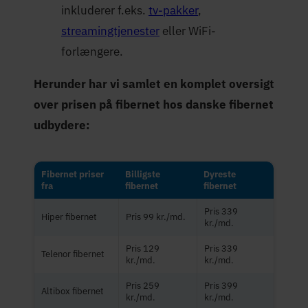
inkluderer f.eks.
tv-pakker
,
streamingtjenester
eller WiFi-
forlængere.
Herunder har vi samlet en komplet oversigt
over prisen på fibernet hos danske fibernet
udbydere:
Fibernet priser
Billigste
Dyreste
fra
fibernet
fibernet
Pris 339
Hiper fibernet
Pris 99 kr./md.
kr./md.
Pris 129
Pris 339
Telenor fibernet
kr./md.
kr./md.
Pris 259
Pris 399
Altibox fibernet
kr./md.
kr./md.