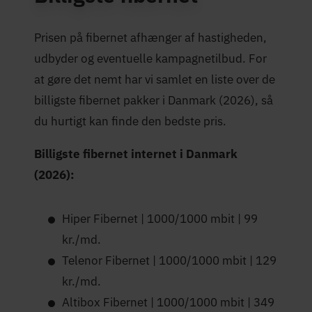
Maksimal hastighed
1.000 Mbit/s
(Mbit/s)
Prisen på fibernet afhænger af hastigheden,
4,5 stjerner
Trustpilot-score
udbyder og eventuelle kampagnetilbud. For
at gøre det nemt har vi samlet en liste over de
billigste fibernet pakker i Danmark (2026), så
du hurtigt kan finde den bedste pris.
Billigste fibernet internet i Danmark
(2026):
Hiper Fibernet | 1000/1000 mbit | 99
kr./md.
Telenor Fibernet | 1000/1000 mbit | 129
kr./md.
Altibox Fibernet | 1000/1000 mbit | 349