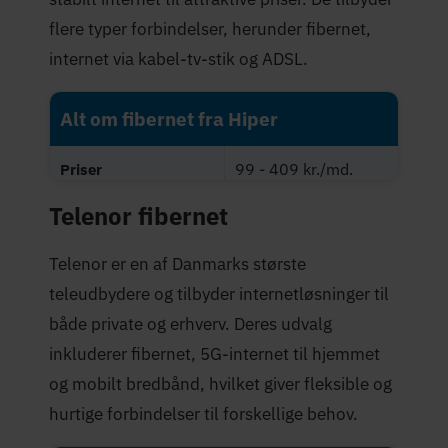
flere typer forbindelser, herunder fibernet,
internet via kabel-tv-stik og ADSL.
Alt om fibernet fra Hiper
99 - 409 kr./md.
Priser
Telenor fibernet
Maksimal hastighed
1.000 Mbit/s
(Mbit/s)
Telenor er en af Danmarks største
4,7 stjerner
Trustpilot-score
teleudbydere og tilbyder internetløsninger til
både private og erhverv. Deres udvalg
inkluderer fibernet, 5G-internet til hjemmet
og mobilt bredbånd, hvilket giver fleksible og
hurtige forbindelser til forskellige behov.