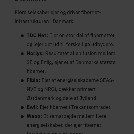
Flere selskaber ejer og driver fibernet-
infrastrukturen i Danmark:
TDC Net:
Ejer en stor del af fibernettet
og lejer det ud til forskellige udbydere.
Norlys:
Resultatet af en fusion mellem
SE og Eniig, ejer et af Danmarks største
fibernet.
Fibia:
Ejet af energiselskaberne SEAS-
NVE og NRGi, dækker primært
Østdanmark og dele af Jylland.
Ewii:
Ejer fibernet i Trekantsområdet.
Waoo:
Et samarbejde mellem flere
energiselskaber, der ejer fibernet i
forskellige dele af landet.