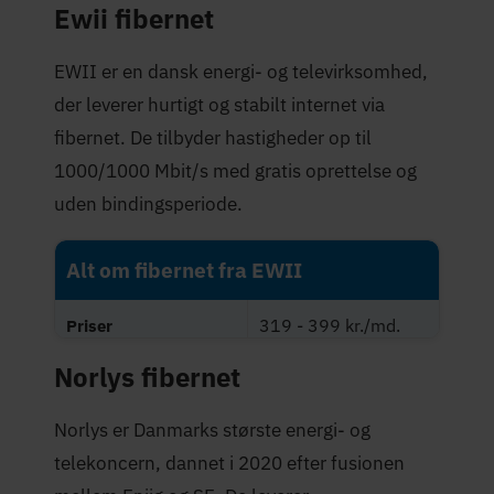
Ewii fibernet
Maksimal hastighed
1.000 Mbit/s
(Mbit/s)
EWII er en dansk energi- og televirksomhed,
4,0 stjerner
Trustpilot-score
der leverer hurtigt og stabilt internet via
fibernet. De tilbyder hastigheder op til
1000/1000 Mbit/s med gratis oprettelse og
uden bindingsperiode.
Alt om fibernet fra EWII
319 - 399 kr./md.
Priser
Norlys fibernet
Maksimal hastighed
1.000 Mbit/s
(Mbit/s)
Norlys er Danmarks største energi- og
4,2 stjerner
Trustpilot-score
telekoncern, dannet i 2020 efter fusionen