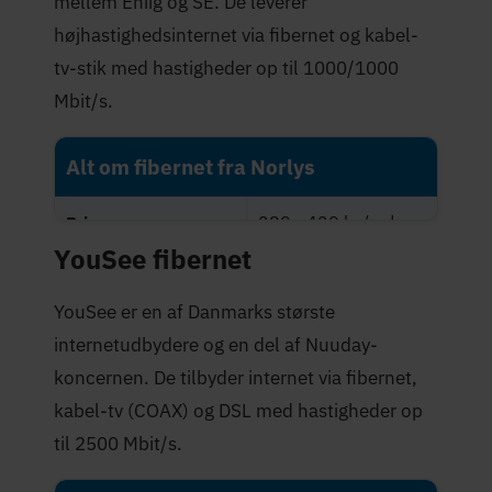
mellem Eniig og SE. De leverer
højhastighedsinternet via fibernet og kabel-
tv-stik med hastigheder op til 1000/1000
Mbit/s.
Alt om fibernet fra Norlys
289 - 429 kr./md.
Priser
YouSee fibernet
Maksimal hastighed
1.000 Mbit/s
(Mbit/s)
YouSee er en af Danmarks største
internetudbydere og en del af Nuuday-
3,7 stjerner
Trustpilot-score
koncernen. De tilbyder internet via fibernet,
kabel-tv (COAX) og DSL med hastigheder op
til 2500 Mbit/s.