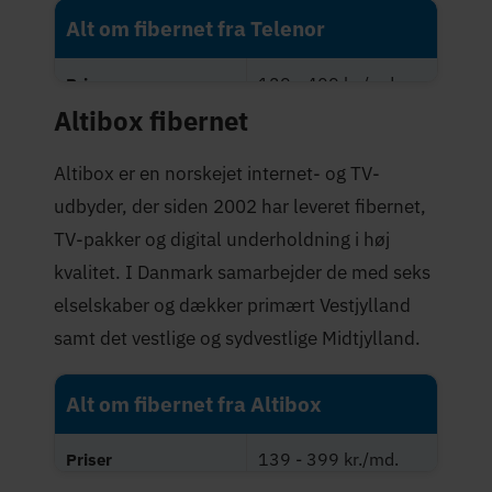
Alt om fibernet fra Telenor
129 - 409 kr./md.
Priser
Altibox fibernet
Maksimal hastighed
1.000 Mbit/s
(Mbit/s)
Altibox er en norskejet internet- og TV-
udbyder, der siden 2002 har leveret fibernet,
3,9 stjerner
Trustpilot-score
TV-pakker og digital underholdning i høj
kvalitet. I Danmark samarbejder de med seks
elselskaber og dækker primært Vestjylland
samt det vestlige og sydvestlige Midtjylland.
Alt om fibernet fra Altibox
139 - 399 kr./md.
Priser