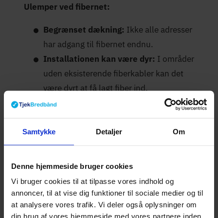
Ulemper ved fibernet:
Begrænset dækning:
Ikke alle adresser
har adgang til fibernet endnu.
Installationen kan være dyr:
I områder
uden eksisterende fiberkabler kan det
være dyrt at få lagt fiber ind.
Afhængig af fiberudbyderen:
Du er
bundet til den udbyder, der ejer
fibernettet i dit område, medmindre der
Samtykke
Detaljer
Om
er åbent netværk.
Denne hjemmeside bruger cookies
Hvilke fibernet udbydere
Vi bruger cookies til at tilpasse vores indhold og
findes der i Danmark?
annoncer, til at vise dig funktioner til sociale medier og til
at analysere vores trafik. Vi deler også oplysninger om
din brug af vores hjemmeside med vores partnere inden