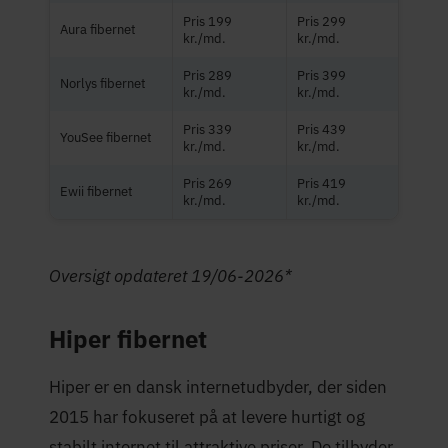
Pris 199
Pris 299
Aura fibernet
kr./md.
kr./md.
Pris 289
Pris 399
Norlys fibernet
kr./md.
kr./md.
Pris 339
Pris 439
YouSee fibernet
kr./md.
kr./md.
Pris 269
Pris 419
Ewii fibernet
kr./md.
kr./md.
Oversigt opdateret 19/06-2026*
Hiper fibernet
Hiper er en dansk internetudbyder, der siden
2015 har fokuseret på at levere hurtigt og
stabilt internet til attraktive priser. De tilbyder