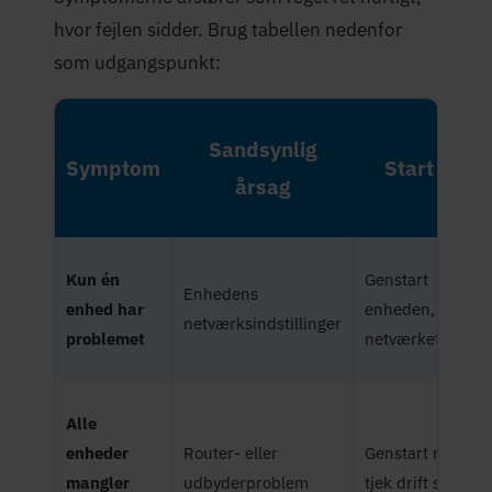
hvor fejlen sidder. Brug tabellen nedenfor
som udgangspunkt:
Sandsynlig
Symptom
Start her
årsag
Kun én
Genstart
Enhedens
enhed har
enheden, glem
netværksindstillinger
problemet
netværket
Alle
enheder
Router- eller
Genstart router,
mangler
udbyderproblem
tjek drift status