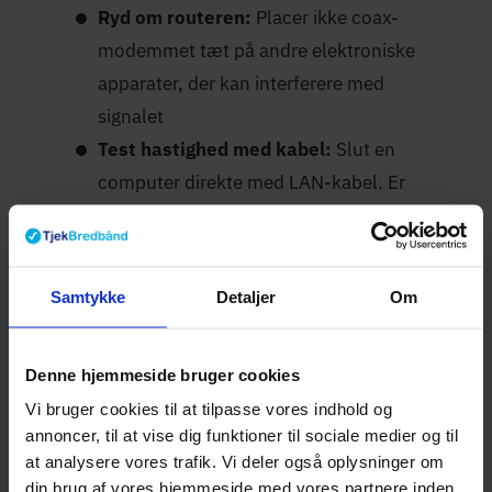
Ryd om routeren:
Placer ikke coax-
modemmet tæt på andre elektroniske
apparater, der kan interferere med
signalet
Test hastighed med kabel:
Slut en
computer direkte med LAN-kabel. Er
hastigheden normal via
kabel
men ikke
WiFi, er problemet i routerens trådløse
del
Samtykke
Detaljer
Om
Denne hjemmeside bruger cookies
Mobilt bredbånd
Vi bruger cookies til at tilpasse vores indhold og
Med en mobil Wi-Fi-router kan forbindelsen
annoncer, til at vise dig funktioner til sociale medier og til
at analysere vores trafik. Vi deler også oplysninger om
vise "aktiv" selvom der ikke er data tilbage,
din brug af vores hjemmeside med vores partnere inden