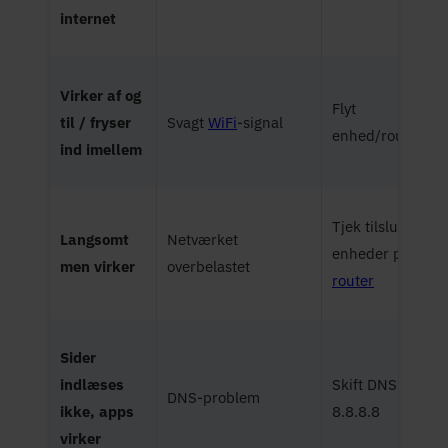
internet
Virker af og
Flyt
til / fryser
Svagt
WiFi
-signal
enhed/router
ind imellem
Tjek tilsluttede
Langsomt
Netværket
enheder på
men virker
overbelastet
router
Sider
indlæses
Skift DNS til
DNS-problem
ikke, apps
8.8.8.8
virker