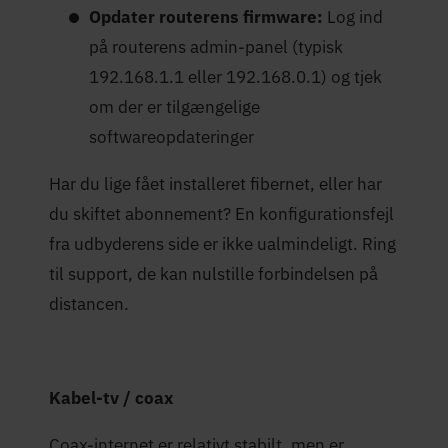
Opdater routerens firmware:
Log ind
på routerens admin-panel (typisk
192.168.1.1 eller 192.168.0.1) og tjek
om der er tilgængelige
softwareopdateringer
Har du lige fået installeret fibernet, eller har
du skiftet abonnement? En konfigurationsfejl
fra udbyderens side er ikke ualmindeligt. Ring
til support, de kan nulstille forbindelsen på
distancen.
Kabel-tv / coax
Coax-internet er relativt stabilt, men er