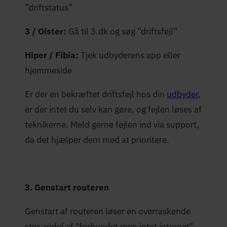
”driftstatus”
3 / Oister:
Gå til 3.dk og søg ”driftsfejl”
Hiper / Fibia:
Tjek udbyderens app eller
hjemmeside
Er der en bekræftet driftsfejl hos din
udbyder
,
er der intet du selv kan gøre, og fejlen løses af
teknikerne. Meld gerne fejlen ind via support,
da det hjælper dem med at prioritere.
3. Genstart routeren
Genstart af routeren løser en overraskende
stor andel af "forbundet men intet internet"-