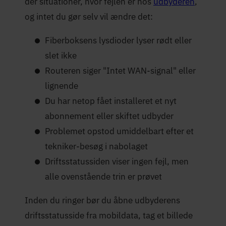
der situationer, hvor fejlen er hos
udbyderen
,
og intet du gør selv vil ændre det:
Fiberboksens lysdioder lyser rødt eller
slet ikke
Routeren siger "Intet WAN-signal" eller
lignende
Du har netop fået installeret et nyt
abonnement eller skiftet udbyder
Problemet opstod umiddelbart efter et
tekniker-besøg i nabolaget
Driftsstatussiden viser ingen fejl, men
alle ovenstående trin er prøvet
Inden du ringer bør du åbne udbyderens
driftsstatusside fra mobildata, tag et billede