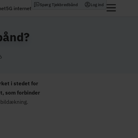
Spørg Tjekbredbånd
Log ind
net
5G internet
bånd?
6
ket i stedet for
et, som forbinder
mobildækning.