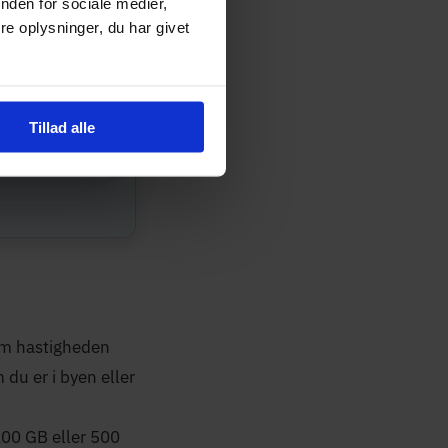
nden for sociale medier,
e oplysninger, du har givet
adresse
Tillad alle
Søg
om hastigheden
 du er i byen eller
100 GB eller 500