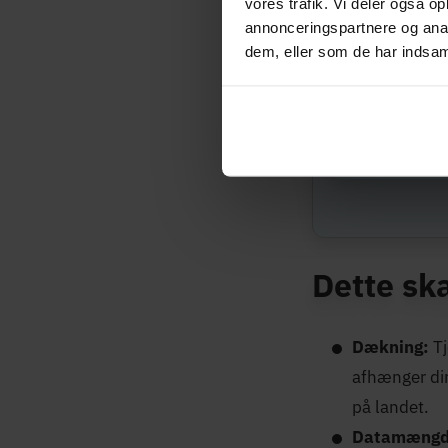
Du kan nedenunder
vores trafik. Vi deler også 
annonceringspartnere og anal
dem, eller som de har indsaml
Tjek h
Adresse
Dette sk
Dækning:
T
afhænger dire
på landet.
Datamængd