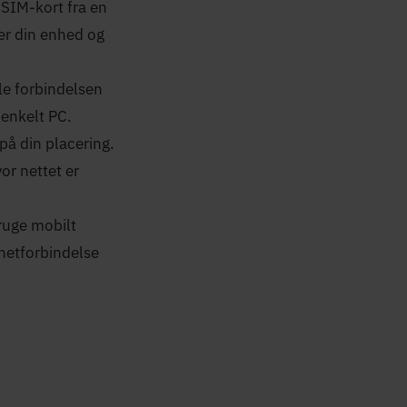
SIM-kort fra en
rer din enhed og
ele forbindelsen
 enkelt PC.
å din placering.
or nettet er
bruge mobilt
netforbindelse