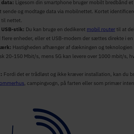
 data:
Ligesom din smartphone bruger mobilt bredbånd et 
at sende og modtage data via mobilnettet. Kortet identifice
til nettet.
r USB-stik:
Du kan bruge en dedikeret
mobil router
til at d
 flere enheder, eller et USB-modem der sættes direkte i en
værk:
Hastigheden afhænger af dækningen og teknologien p
isk 20-150 Mbit/s, mens 5G kan levere over 1000 mbit/s, hv
t:
Fordi det er trådløst og ikke kræver installation, kan du 
 sommerhus
, campingvogn, på farten eller som primær inter