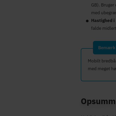
GB). Bruger
med ubegræn
Hastighed i
falde midlert
Bemærk
Mobilt bredbå
med meget højt
Opsumme