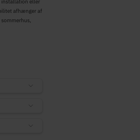
nstallation eller
bilitet afhænger af
r i sommerhus,