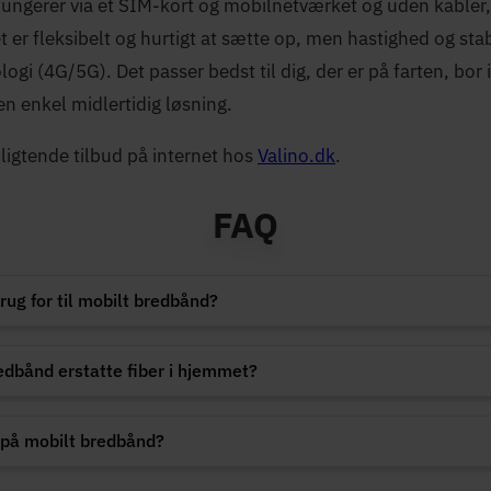
ungerer via et SIM-kort og mobilnetværket og uden kabler, i
 er fleksibelt og hurtigt at sætte op, men hastighed og sta
ogi (4G/5G). Det passer bedst til dig, der er på farten, bo
 en enkel midlertidig løsning.
pligtende tilbud på internet hos
Valino.dk
.
FAQ
rug for til mobilt bredbånd?
edbånd erstatte fiber i hjemmet?
g på mobilt bredbånd?