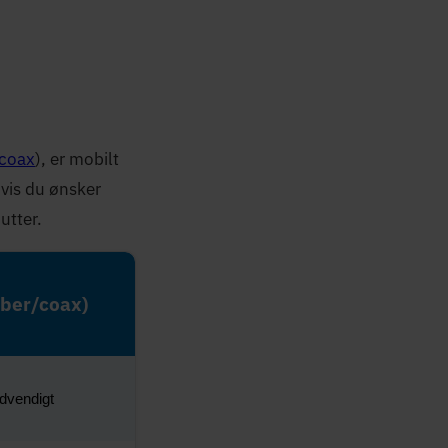
coax
), er mobilt
hvis du ønsker
utter.
iber/coax)
dvendigt