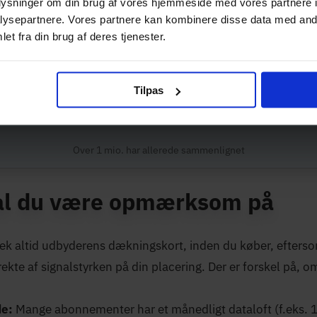
 her tjekke, hvilket internet du kan få på din adresse:
oplysninger om din brug af vores hjemmeside med vores partnere i
ysepartnere. Vores partnere kan kombinere disse data med andr
et fra din brug af deres tjenester.
vilket mobilt bredbånd du kan få på din 
Tilpas
Nuværende udbyder
Vælg udbyder
Over 1 mio. har allerede sammenlignet
al du være opmærksom på
jek altid udbyderens dækningskort, inden du køber, efters
kte af signalstyrken på din placering. Der er forskel på, om
e:
Mange abonnementer har et månedligt dataloft (f.eks. 