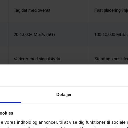
Tag det med overalt
Fast placering i 
20-1.000+ Mbit/s (5G)
100-10.000 Mbit/s 
Varierer med signalstyrke
Stabil og konsiste
Ofte med dataloft
Typisk ubegrænse
Detaljer
Ofte uden binding
Typisk 6 måneder
ookies
se vores indhold og annoncer, til at vise dig funktioner til sociale