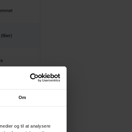
hjemmet
(fiber)
nt
t
Om
 medier og til at analysere