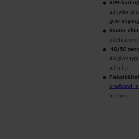
SIM-kort og
udbyder til 
giver adgang 
Router elle
trådløst med
4G/5G net
4G giver typ
udrullet.
Fleksibilite
bredbånd i
hjemme.