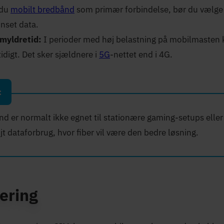
 du
mobilt bredbånd
som primær forbindelse, bør du vælg
set data.
 myldretid:
I perioder med høj belastning på mobilmasten
idigt. Det sker sjældnere i
5G
-nettet end i 4G.
:
nd er normalt ikke egnet til stationære gaming-setups elle
 dataforbrug, hvor fiber vil være den bedre løsning.
ring