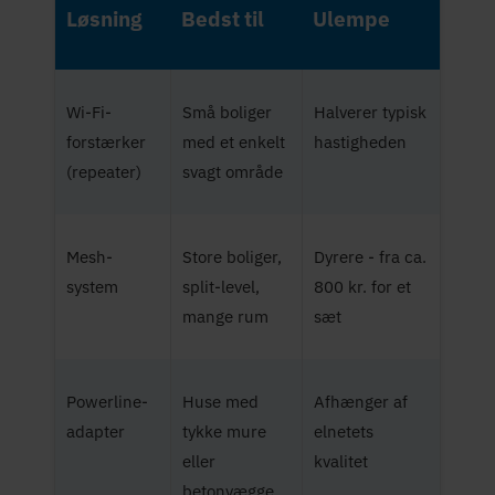
Løsning
Bedst til
Ulempe
Wi-Fi-
Små boliger
Halverer typisk
forstærker
med et enkelt
hastigheden
(repeater)
svagt område
Mesh-
Store boliger,
Dyrere - fra ca.
system
split-level,
800 kr. for et
mange rum
sæt
Powerline-
Huse med
Afhænger af
adapter
tykke mure
elnetets
eller
kvalitet
betonvægge