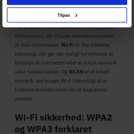
skaber den et WLAN, som forbinder alle dine
trådløse enheder.
Tilpas
For at opsummere:
Internet
er den globale
infrastruktur, der tillader alverdens enheder
at dele information.
Wi-Fi
er den trådløse
teknologi, der gør det muligt for enheder at
forbinde til internettet eller et lokalt netværk
uden fysiske kabler. Og
WLAN
er et lokalt
netværk, der bruger Wi-Fi teknologi til at
forbinde enheder inden for et begrænset
område.
Wi-Fi sikkerhed: WPA2
og WPA3 forklaret