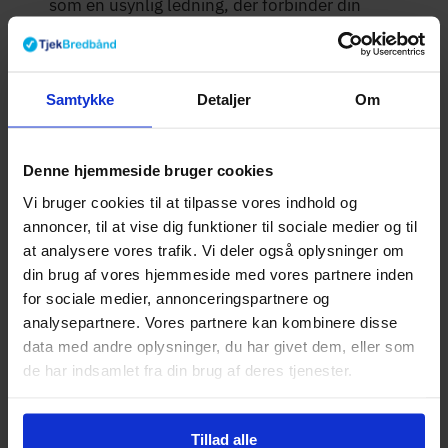
som en usynlig ledning, der forbinder din
smartphone, tablet eller computer til
internettet gennem en router. Din router
fungerer som en mellemmand, der modtager
Samtykke
Detaljer
Om
internetsignaler fra din udbyder og omdanner
dem til trådløse signaler, som giver dine
Denne hjemmeside bruger cookies
enheder adgang til internettet.
Vi bruger cookies til at tilpasse vores indhold og
annoncer, til at vise dig funktioner til sociale medier og til
WLAN
at analysere vores trafik. Vi deler også oplysninger om
din brug af vores hjemmeside med vores partnere inden
WLAN (Wireless Local Area Network) er et
for sociale medier, annonceringspartnere og
lokalt netværk, der forbinder to eller flere
analysepartnere. Vores partnere kan kombinere disse
enheder over en kort afstand ved hjælp af Wi-
data med andre oplysninger, du har givet dem, eller som
Fi. WLAN beskriver den specifikke anvendelse
de har indsamlet fra din brug af deres tjenester.
af Wi-Fi til at skabe et lokalt netværk, så når
din router skaber et lokalt netværk i dit hjem,
Tillad alle