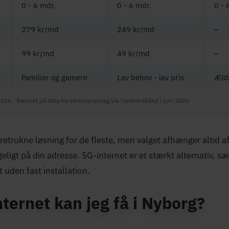
0 - 6 mdr.
0 - 6 mdr.
0 - 
279 kr/md
249 kr/md
–
99 kr/md
49 kr/md
–
Familier og gamere
Lav behov - lav pris
Æld
2026 · Baseret på data fra adresseopslag via Tjekbredbånd i juni 2026
retrukne løsning for de fleste, men valget afhænger altid af
eligt på din adresse. 5G-internet er et stærkt alternativ, sæ
t uden fast installation.
nternet kan jeg få i Nyborg?