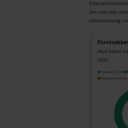
Internetmarkedet 
Den ene side viser
adresseopslag i s
Foretrukket
Mest købte te
2026
Fibernet 57.1%
4G Internet 0.0%