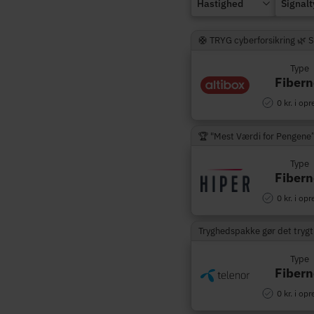
Hastighed
Signal
🛟 TRYG cyberforsikring 🌿 
Type
Fibern
0 kr. i opr
🏆 "Mest Værdi for Pengene
Type
Fibern
0 kr. i opr
Tryghedspakke gør det trygt
Type
Fibern
0 kr. i opr