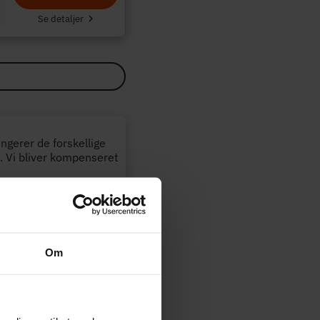
Se detaljer
angerer de forskellige
. Vi bliver kompenseret
Opdateret:
29-07-2026
Om