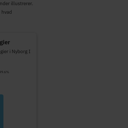
er illustrerer.
, hvad
gier
gier i Nyborg I
 99.6%