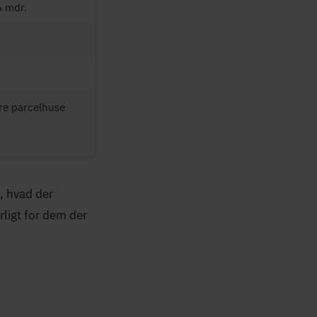
6 mdr.
re parcelhuse
, hvad der
rligt for dem der