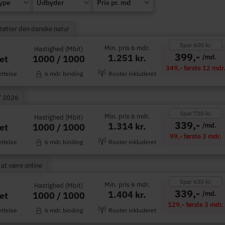
type
Udbyder
Pris pr. md
Støtter den danske natur
Spar 600 kr.
Min. pris 6 mdr.
Hastighed (Mbit)
399,-
1.251 kr.
/md.
1000 / 1000
et
349,- første 12 mdr
ettelse
6 mdr. binding
Router inkluderet
” 2026
Spar 720 kr.
Min. pris 6 mdr.
Hastighed (Mbit)
339,-
1.314 kr.
/md.
1000 / 1000
et
99,- første 3 mdr.
ettelse
6 mdr. binding
Router inkluderet
 at være online
Spar 630 kr.
Min. pris 6 mdr.
Hastighed (Mbit)
339,-
1.404 kr.
/md.
1000 / 1000
et
129,- første 3 mdr.
ettelse
6 mdr. binding
Router inkluderet