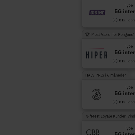
Type
5G inte
0 kr. i opr
🏆 'Mest Værdi for Pengene'
Type
5G inte
0 kr. i opr
HALV PRIS i 6 måneder
Type
5G inte
0 kr. i opr
☺︎ 'Mest Loyale Kunder' Vin
Type
5G inte