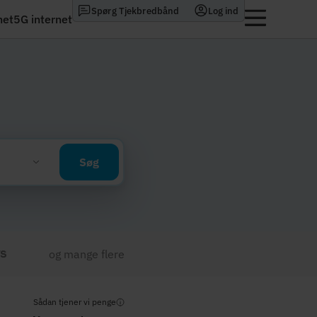
Spørg Tjekbredbånd
Log ind
net
5G internet
Søg
og mange flere
Sådan tjener vi penge