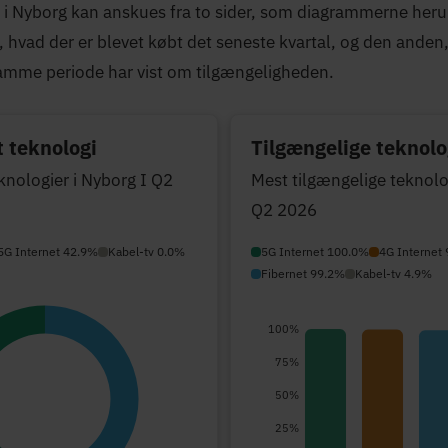
i Nyborg kan anskues fra to sider, som diagrammerne herund
, hvad der er blevet købt det seneste kvartal, og den anden
amme periode har vist om tilgængeligheden.
 teknologi
Tilgængelige teknolo
knologier i Nyborg I Q2
Mest tilgængelige teknolo
Q2 2026
5G Internet 42.9%
Kabel-tv 0.0%
5G Internet 100.0%
4G Internet
Fibernet 99.2%
Kabel-tv 4.9%
100%
75%
50%
25%