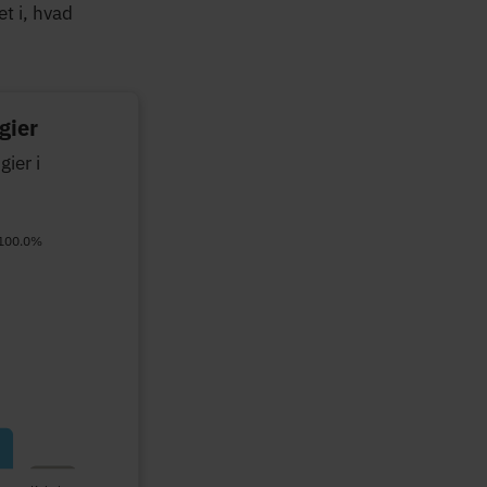
t i, hvad
gier
ier i
 100.0%