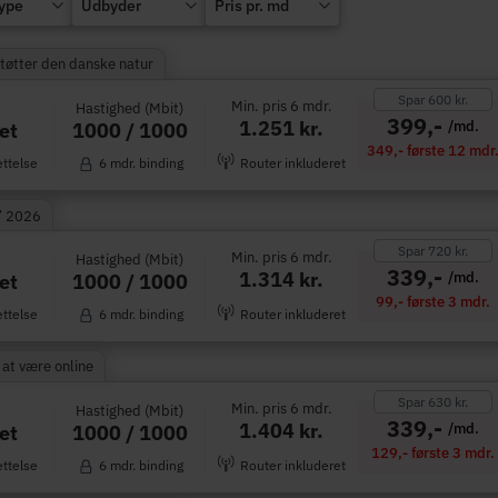
type
Udbyder
Pris pr. md
Støtter den danske natur
Spar 600 kr.
Min. pris 6 mdr.
Hastighed (Mbit)
399,-
1.251 kr.
/md.
1000 / 1000
et
349,- første 12 mdr
ettelse
6 mdr. binding
Router inkluderet
” 2026
Spar 720 kr.
Min. pris 6 mdr.
Hastighed (Mbit)
339,-
1.314 kr.
/md.
1000 / 1000
et
99,- første 3 mdr.
ettelse
6 mdr. binding
Router inkluderet
 at være online
Spar 630 kr.
Min. pris 6 mdr.
Hastighed (Mbit)
339,-
1.404 kr.
/md.
1000 / 1000
et
129,- første 3 mdr.
ettelse
6 mdr. binding
Router inkluderet