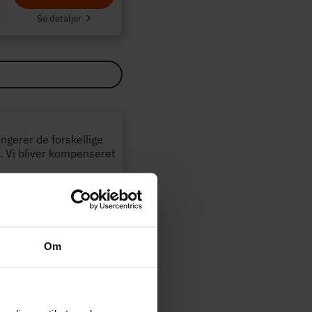
Se detaljer
angerer de forskellige
. Vi bliver kompenseret
Opdateret:
29-07-2026
Om