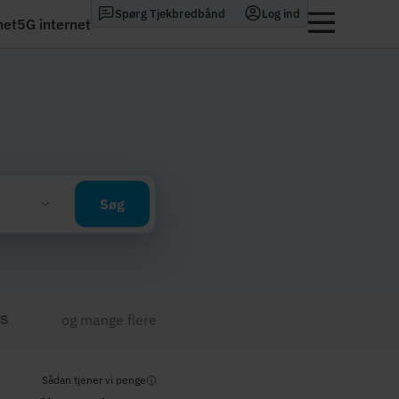
Spørg Tjekbredbånd
Log ind
net
5G internet
Søg
og mange flere
Sådan tjener vi penge