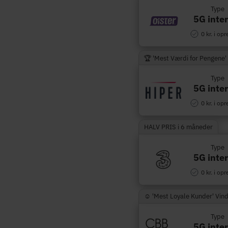
Type
5G inte
0 kr. i opr
🏆 'Mest Værdi for Pengene'
Type
5G inte
0 kr. i opr
HALV PRIS i 6 måneder
Type
5G inte
0 kr. i opr
☺︎ 'Mest Loyale Kunder' Vin
Type
5G inte