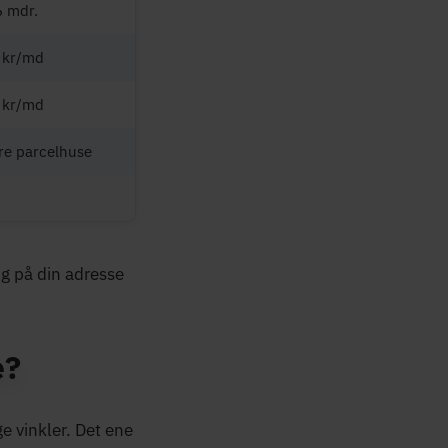
6 mdr.
 kr/md
 kr/md
re parcelhuse
øg på din adresse
e?
e vinkler. Det ene