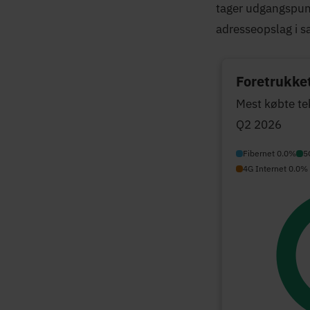
tager udgangspunkt
adresseopslag i 
Foretrukket
Mest købte te
Q2 2026
Fibernet 0.0%
5
4G Internet 0.0%