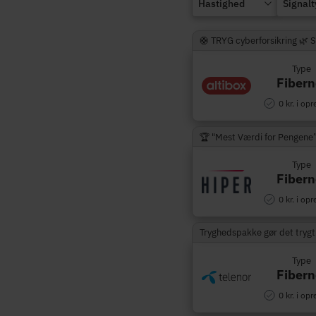
Hastighed
Signal
🛟 TRYG cyberforsikring 🌿 
Type
Fibern
0 kr. i opr
🏆 "Mest Værdi for Pengene
Type
Fibern
0 kr. i opr
Tryghedspakke gør det trygt
Type
Fibern
0 kr. i opr