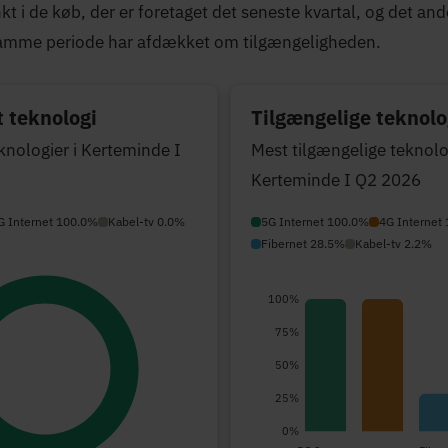
 i de køb, der er foretaget det seneste kvartal, og det ande
samme periode har afdækket om tilgængeligheden.
 teknologi
Tilgængelige teknolo
knologier i Kerteminde I
Mest tilgængelige teknolog
Kerteminde I Q2 2026
G Internet 100.0%
Kabel-tv 0.0%
5G Internet 100.0%
4G Internet
Fibernet 28.5%
Kabel-tv 2.2%
100%
75%
50%
25%
0%