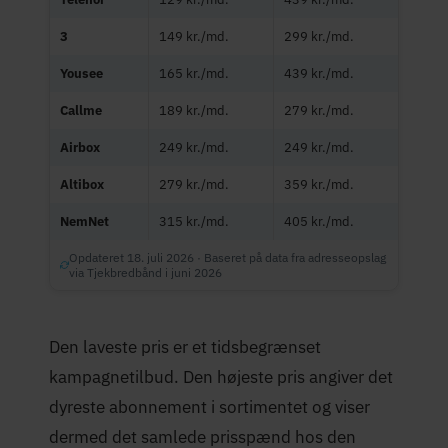
3
149 kr./md.
299 kr./md.
Yousee
165 kr./md.
439 kr./md.
Callme
189 kr./md.
279 kr./md.
Airbox
249 kr./md.
249 kr./md.
Altibox
279 kr./md.
359 kr./md.
NemNet
315 kr./md.
405 kr./md.
Opdateret 18. juli 2026 · Baseret på data fra adresseopslag
via Tjekbredbånd i juni 2026
Den laveste pris er et tidsbegrænset
kampagnetilbud. Den højeste pris angiver det
dyreste abonnement i sortimentet og viser
dermed det samlede prisspænd hos den