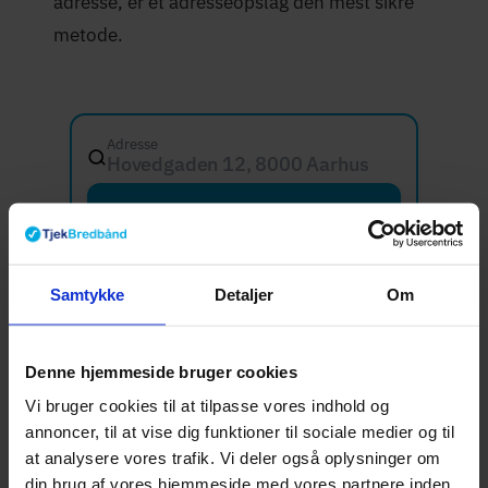
adresse, er et adresseopslag den mest sikre
metode.
Adresse
Hovedgaden 12, 8000 Aarhus C
Søg
Samtykke
Detaljer
Om
Hvad er dine
Denne hjemmeside bruger cookies
internetbehov?
Vi bruger cookies til at tilpasse vores indhold og
annoncer, til at vise dig funktioner til sociale medier og til
at analysere vores trafik. Vi deler også oplysninger om
En god tommelfingerregel er at tage
din brug af vores hjemmeside med vores partnere inden