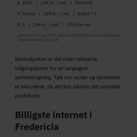
EWII
|
289 kr. / md.
|
Fibernet
Norlys
|
289 kr. / md.
|
Kabel TV
3
|
299 kr. / md.
|
5G internet
Opdateret 18. juli 2026 · Baseret på data fra adresseopslag via
Tjekbredbånd i juni 2026
Normalprisen er det mest relevante
udgangspunkt for en langsigtet
sammenligning. Tjek om router og oprettelse
er inkluderet, da det kan påvirke det samlede
prisbillede.
Billigste internet i
Fredericia