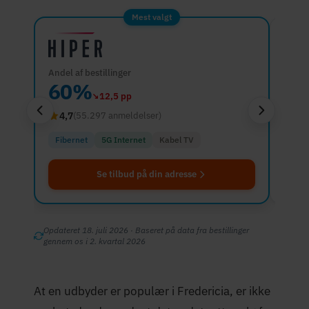
Mest valgt
Andel af bestillinger
Andel 
60%
3
↘
12,5 pp
4,7
4,1
(55.297 anmeldelser)
Fibernet
5G Internet
Kabel TV
Fibe
Se tilbud på din adresse
Opdateret 18. juli 2026 · Baseret på data fra bestillinger
gennem os i 2. kvartal 2026
At en udbyder er populær i Fredericia, er ikke