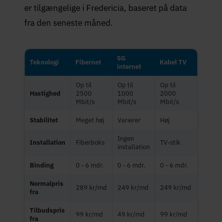
er tilgængelige i Fredericia, baseret på data
fra den seneste måned.
5G
Teknologi
Fibernet
Kabel TV
internet
Op til
Op til
Op til
Hastighed
2500
1000
2000
Mbit/s
Mbit/s
Mbit/s
Stabilitet
Meget høj
Varierer
Høj
Ingen
Installation
Fiberboks
TV-stik
installation
Binding
0 - 6 mdr.
0 - 6 mdr.
0 - 6 mdr.
Normalpris
289 kr/md
249 kr/md
249 kr/md
fra
Tilbudspris
99 kr/md
49 kr/md
99 kr/md
fra