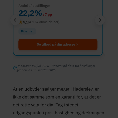
Andel af bestillinger
Andel 
22,2%
22
↘
7 pp
4,1
4,7
(4.134 anmeldelser)
Fibernet
Fibe
Se tilbud på din adresse
Opdateret 19. juli 2026 · Baseret på data fra bestillinger
gennem os i 2. kvartal 2026
At en udbyder sælger meget i Haderslev, er
ikke det samme som en garanti for, at det er
det rette valg for dig. Tag i stedet
udgangspunkt i pris, hastighed og dækningen