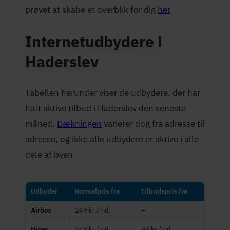
prøvet at skabe et overblik for dig
her
.
Internetudbydere i
Haderslev
Tabellen herunder viser de udbydere, der har
haft aktive tilbud i Haderslev den seneste
måned.
Dækningen
varierer dog fra adresse til
adresse, og ikke alle udbydere er aktive i alle
dele af byen.
Udbyder
Normalpris fra
Tilbudspris fra
Airbox
249 kr./md.
–
Hiper
249 kr./md.
99 kr./md.