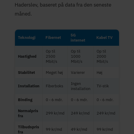
Haderslev, baseret på data fra den seneste
måned.
5G
Teknologi
Fibernet
Kabel TV
internet
Op til
Op til
Op til
Hastighed
2500
1000
2000
Mbit/s
Mbit/s
Mbit/s
Stabilitet
Meget høj
Varierer
Høj
Ingen
Installation
Fiberboks
TV-stik
installation
Binding
0 - 6 mdr.
0 - 6 mdr.
0 - 6 mdr.
Normalpris
299 kr/md
249 kr/md
249 kr/md
fra
Tilbudspris
99 kr/md
49 kr/md
99 kr/md
fra