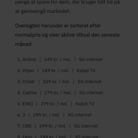
penge at spare for dem, der bruger lidt tid på
at gennemgå markedet.
Oversigten herunder er sorteret efter
normalpris og viser aktive tilbud den seneste
måned.
Airbox
|
249 kr. / md.
|
5G internet
Hiper
|
249 kr. / md.
|
Kabel TV
Oister
|
259 kr. / md.
|
5G internet
Callme
|
279 kr. / md.
|
5G internet
EWII
|
279 kr. / md.
|
Kabel TV
3
|
299 kr. / md.
|
5G internet
CBB
|
299 kr. / md.
|
5G internet
Eesy
|
299 kr. / md.
|
5G internet