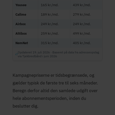
Yousee
165 kr./md.
439 kr./md.
Callme
189 kr./md.
279 kr./md.
Airbox
249 kr./md.
249 kr./md.
Altibox
259 kr./md.
499 kr./md.
NemNet
315 kr./md.
405 kr./md.
Opdateret 19. juli 2026 · Baseret på data fra adresseopslag
via Tjekbredbånd i juni 2026
Kampagnepriserne er tidsbegrænsede, og
gælder typisk de første tre til seks måneder.
Beregn derfor altid den samlede udgift over
hele abonnementsperioden, inden du
beslutter dig.