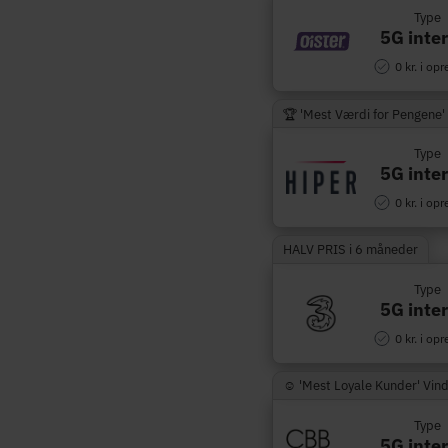
Type
5G inte
0 kr. i opr
🏆 'Mest Værdi for Pengene'
Type
5G inte
0 kr. i opr
HALV PRIS i 6 måneder
Type
5G inte
0 kr. i opr
☺︎ 'Mest Loyale Kunder' Vin
Type
5G inte