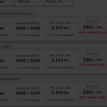
type
Udbyder
Pris pr. md
Støtter den danske natur
Spar 600 kr.
Min. pris 6 mdr.
Hastighed (Mbit)
399,-
1.251 kr.
/md.
1000 / 1000
et
349,- første 12 mdr
ettelse
6 mdr. binding
Router inkluderet
” 2026
Spar 720 kr.
Min. pris 6 mdr.
Hastighed (Mbit)
339,-
1.314 kr.
/md.
1000 / 1000
et
99,- første 3 mdr.
ettelse
6 mdr. binding
Router inkluderet
 at være online
Spar 630 kr.
Min. pris 6 mdr.
Hastighed (Mbit)
339,-
1.404 kr.
/md.
1000 / 1000
et
129,- første 3 mdr.
ettelse
6 mdr. binding
Router inkluderet