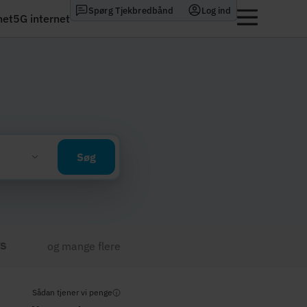
Spørg Tjekbredbånd
Log ind
net
5G internet
Søg
og mange flere
Sådan tjener vi penge