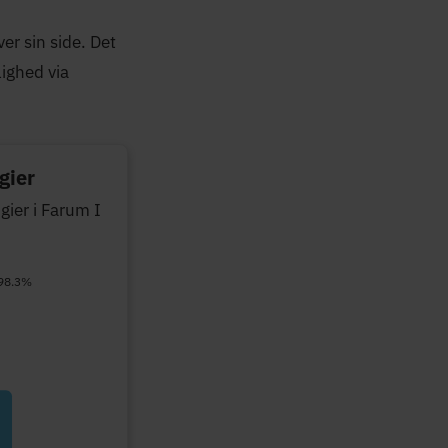
er sin side. Det
lighed via
gier
gier i Farum I
 98.3%