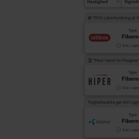
Hastighed
Signal
🛟 TRYG cyberforsikring 🌿 
Type
Fibern
0 kr. i opr
🏆 "Mest Værdi for Pengene
Type
Fibern
0 kr. i opr
Tryghedspakke gør det trygt
Type
Fibern
0 kr. i opr