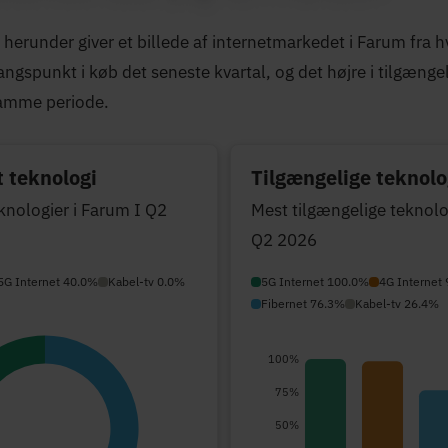
erunder giver et billede af internetmarkedet i Farum fra hv
ngspunkt i køb det seneste kvartal, og det højre i tilgænge
samme periode.
 teknologi
Tilgængelige teknolo
knologier i Farum I Q2
Mest tilgængelige teknolo
Q2 2026
5G Internet 40.0%
Kabel-tv 0.0%
5G Internet 100.0%
4G Internet
Fibernet 76.3%
Kabel-tv 26.4%
100%
75%
50%