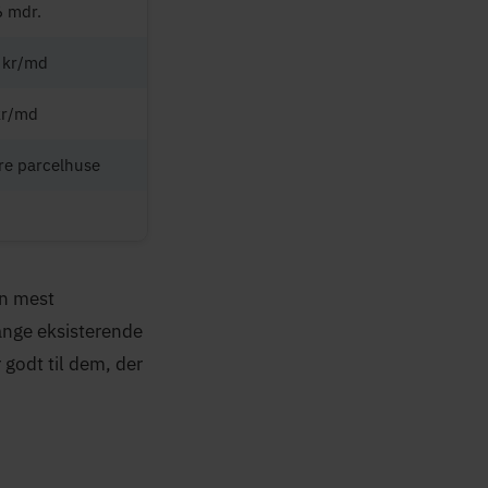
6 mdr.
 kr/md
kr/md
re parcelhuse
en mest
mange eksisterende
r godt til dem, der