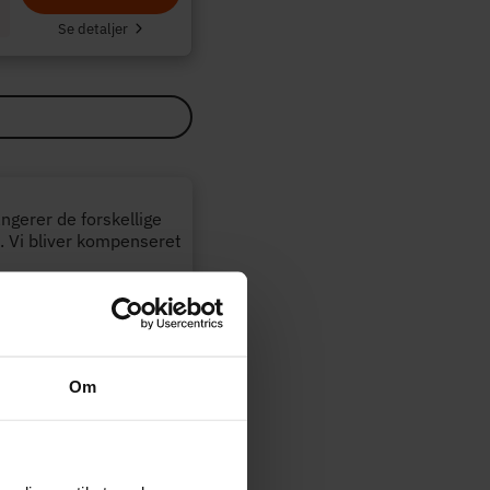
Se detaljer
angerer de forskellige
. Vi bliver kompenseret
Opdateret:
29-07-2026
Om