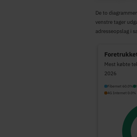
De to diagrammer h
venstre tager udga
adresseopslag i 
Foretrukket
Mest købte te
2026
Fibernet 60.0%
4G Internet 0.0%