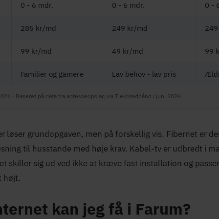
0 - 6 mdr.
0 - 6 mdr.
0 - 
285 kr/md
249 kr/md
249
99 kr/md
49 kr/md
99 
Familier og gamere
Lav behov - lav pris
Æld
2026 · Baseret på data fra adresseopslag via Tjekbredbånd i juni 2026
er løser grundopgaven, men på forskellig vis. Fibernet er d
øsning til husstande med høje krav. Kabel-tv er udbredt i 
et skiller sig ud ved ikke at kræve fast installation og passe
t højt.
nternet kan jeg få i Farum?