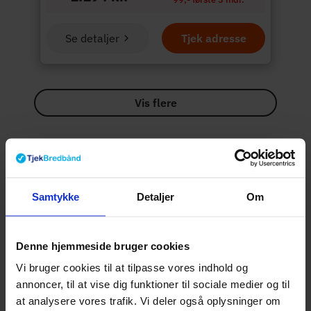
Se detaljer
Tjek adresse
Vis flere
Derfor kan du trygt
bruge
Tjekbredbånd.dk
På Tjekbredbånd forsøger vi at give dig et
Samtykke
Detaljer
Om
overblik over dine internet muligheder. Vi
rangerer de forskellige internet pakker
efter faktorer som popularitet, hastighed,
Denne hjemmeside bruger cookies
priser og vores kommission. Vi bliver
kompenseret for at sende kunder til
Vi bruger cookies til at tilpasse vores indhold og
vores samarbejdspartnere.
Læs mere
annoncer, til at vise dig funktioner til sociale medier og til
her
at analysere vores trafik. Vi deler også oplysninger om