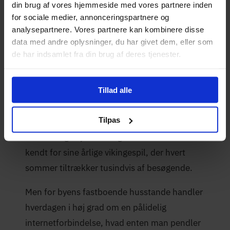
din brug af vores hjemmeside med vores partnere inden
for sociale medier, annonceringspartnere og
analysepartnere. Vores partnere kan kombinere disse
Opdateret:
Skrevet af
data med andre oplysninger, du har givet dem, eller som
Mikkel Winther
28-05-2026
de har indsamlet fra din brug af deres tjenester.
Fibernet i Frederikssund
Tillad alle
Tilpas
Frederikssund ligger ved Roskilde Fjord i det
nordvestlige Sjælland og er måske mest
kendt for sine årlige vikingespil, der hvert
sommer tiltrækker tusindvis af besøgende.
Men for byens fastboende husstande handler
hverdagen i høj grad om en pålidelig
internetforbindelse, hvad enten man pendler