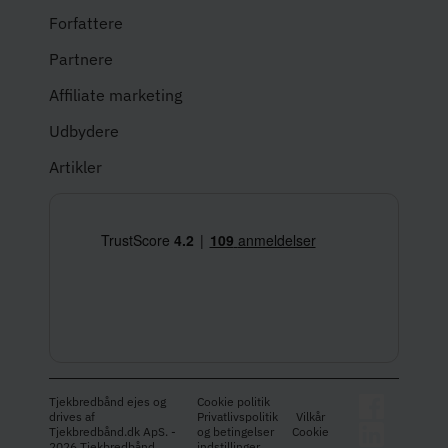
Forfattere
Partnere
Affiliate marketing
Udbydere
Artikler
Tjekbredbånd ejes og
Cookie politik
drives af
Privatlivspolitik
Vilkår
Tjekbredbånd.dk ApS. -
og betingelser
Cookie
2026 Tjekbredbånd
indstillinger