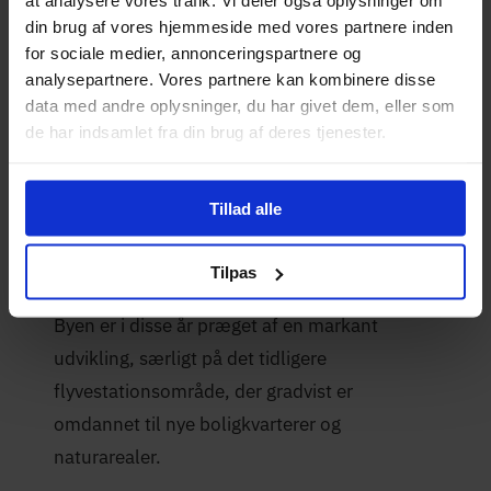
at analysere vores trafik. Vi deler også oplysninger om
din brug af vores hjemmeside med vores partnere inden
for sociale medier, annonceringspartnere og
Opdateret:
Skrevet af
analysepartnere. Vores partnere kan kombinere disse
Mikkel Winther
28-05-2026
data med andre oplysninger, du har givet dem, eller som
de har indsamlet fra din brug af deres tjenester.
Fibernet i Værløse
Tillad alle
Værløse er en nordsjællandsk by med grønne
Tilpas
omgivelser og nem adgang til København.
Byen er i disse år præget af en markant
udvikling, særligt på det tidligere
flyvestationsområde, der gradvist er
omdannet til nye boligkvarterer og
naturarealer.