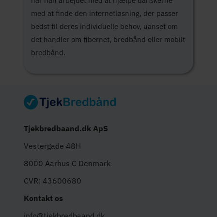
har han arbejdet med at hjælpe danskerne
med at finde den internetløsning, der passer
bedst til deres individuelle behov, uanset om
det handler om fibernet, bredbånd eller mobilt
bredbånd.
Tjekbredbaand.dk ApS
Vestergade 48H
8000 Aarhus C Denmark
CVR: 43600680
Kontakt os
info@tjekbredbaand.dk