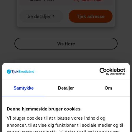
Se detaljer
Tjek adresse
Vis flere
Derfor kan du trygt
bruge
Tjekbredbånd.dk
På Tjekbredbånd forsøger vi at give dig et
overblik over dine internet muligheder. Vi
Samtykke
Detaljer
Om
rangerer de forskellige internet pakker
efter faktorer som popularitet, hastighed,
priser og vores kommission. Vi bliver
Denne hjemmeside bruger cookies
kompenseret for at sende kunder til
Vi bruger cookies til at tilpasse vores indhold og
vores samarbejdspartnere.
Læs mere
annoncer, til at vise dig funktioner til sociale medier og til
her