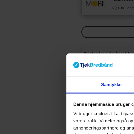
0 kr. i opr
Derfor kan du trygt b
På Tjekbredbånd forsøge
internet pakker efter f
for at sende kunder ti
Samtykke
Skrevet 
Denne hjemmeside bruger c
Mikkel 
Vi bruger cookies til at tilpas
vores trafik. Vi deler også 
Fibernet
annonceringspartnere og anal