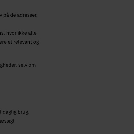
iv på de adresser,
s, hvor ikke alle
re et relevant og
igheder, selv om
l daglig brug.
mæssigt