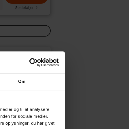
Se detaljer
angerer de forskellige
. Vi bliver kompenseret
Om
Opdateret:
28-05-2026
 medier og til at analysere
nden for sociale medier,
e oplysninger, du har givet