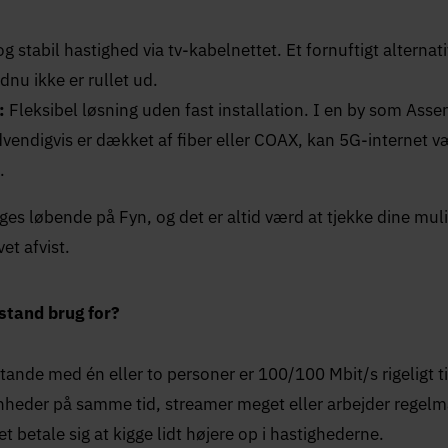
 stabil hastighed via tv-kabelnettet. Et fornuftigt alternat
dnu ikke er rullet ud.
:
Fleksibel løsning uden fast installation. I en by som Assen
vendigvis er dækket af fiber eller COAX, kan 5G-internet væ
.
ges løbende på Fyn, og det er altid værd at tjekke dine mul
vet afvist.
stand brug for?
tande med én eller to personer er 100/100 Mbit/s rigeligt ti
nheder på samme tid, streamer meget eller arbejder regel
 betale sig at kigge lidt højere op i hastighederne.