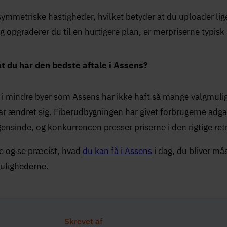
symmetriske hastigheder, hvilket betyder at du uploader lig
 opgraderer du til en hurtigere plan, er merpriserne typis
at du har den bedste aftale i Assens?
 mindre byer som Assens har ikke haft så mange valgmuligh
ar ændret sig. Fiberudbygningen har givet forbrugerne adgan
nsinde, og konkurrencen presser priserne i den rigtige ret
e og se præcist, hvad
du kan få i Assens
i dag, du bliver mås
ulighederne.
Skrevet af