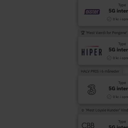
Type
5G inte
0 kr. i opr
🏆 'Mest Værdi for Pengene'
Type
5G inte
0 kr. i opr
HALV PRIS i 6 måneder
Type
5G inte
0 kr. i opr
☺︎ 'Mest Loyale Kunder' Vin
Type
5G inte