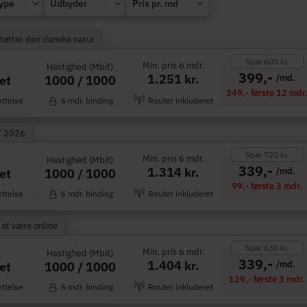
type
Udbyder
Pris pr. md
Støtter den danske natur
Spar 600 kr.
Min. pris 6 mdr.
Hastighed (Mbit)
399,-
1.251 kr.
/md.
1000 / 1000
et
349,- første 12 mdr
ettelse
6 mdr. binding
Router inkluderet
” 2026
Spar 720 kr.
Min. pris 6 mdr.
Hastighed (Mbit)
339,-
1.314 kr.
/md.
1000 / 1000
et
99,- første 3 mdr.
ettelse
6 mdr. binding
Router inkluderet
 at være online
Spar 630 kr.
Min. pris 6 mdr.
Hastighed (Mbit)
339,-
1.404 kr.
/md.
1000 / 1000
et
129,- første 3 mdr.
ettelse
6 mdr. binding
Router inkluderet