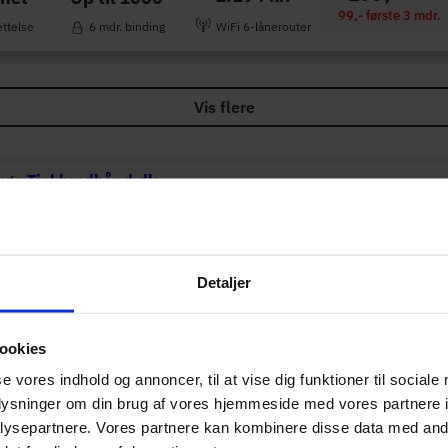
99,- første 3 mdr.
ettelse
6 mdr. binding
WiFi 6-lånerouter
Vis flere
ruge
Tjekbredbånd.dk
r vi at give dig et overblik over dine internet muligheder. Vi r
aktorer som popularitet, hastighed, priser og vores kommission
l vores samarbejdspartnere.
Læs mere her
Detaljer
af
ookies
Winther
se vores indhold og annoncer, til at vise dig funktioner til sociale
oplysninger om din brug af vores hjemmeside med vores partnere i
 i Assens
ysepartnere. Vores partnere kan kombinere disse data med andr