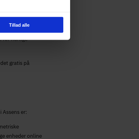
n hyggelig gammel
landområde.
Tillad alle
 for hurtige
det gratis på
i Assens er:
metriske
ge enheder online