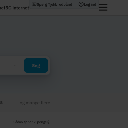
Spørg Tjekbredbånd
Log ind
net
5G internet
Søg
og mange flere
Sådan tjener vi penge