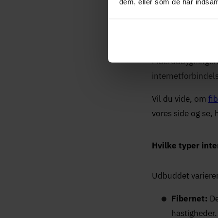
dem, eller som de har indsaml
Assens er en mind
bykerne og funger
Fiberudbygningen e
internetforbindels
Vil du vide, om
fi
vores side og se, 
Hvilke typer inte
Udbuddet varierer
Fibernet:
De
hastigheder