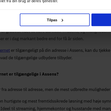
et fra din brug af deres tjenester.
re havneby på Fyns vestkyst ud mod Lillebælt. Byen har e
er som et lokalt centrum for det omkringliggende fynske 
Tilpas
r gradvist nået til flere adresser i Assens, og mulighederne
er er i dag markant bedre end for få år siden.
bernet
er tilgængeligt på din adresse i Assens, kan du tjekke 
hvad de tilgængelige udbydere tilbyder.
rnet er tilgængelige i Assens?
 fra adresse til adresse, men de mest udbredte muligheder 
n hurtigste og mest fremtidssikrede løsning med høje sym
. Ideel til streaming, hjemmekontor og husstande med man