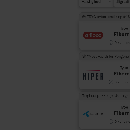
Hastighed
Signal
🛟 TRYG cyberforsikring 🌿 
Type
Fibern
0 kr. i opr
🏆 "Mest Værdi for Pengene
Type
Fibern
0 kr. i opr
Tryghedspakke gør det trygt
Type
Fibern
0 kr. i opr