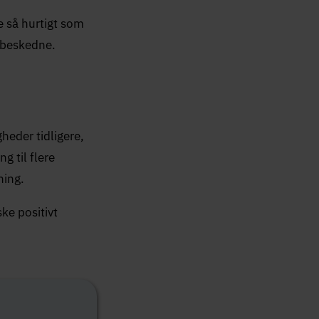
e så hurtigt som
k beskedne.
eder tidligere,
g til flere
ning.
ke positivt