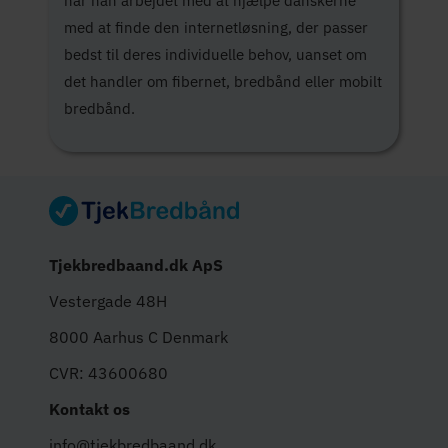
har han arbejdet med at hjælpe danskerne
med at finde den internetløsning, der passer
bedst til deres individuelle behov, uanset om
det handler om fibernet, bredbånd eller mobilt
bredbånd.
Tjekbredbaand.dk ApS
Vestergade 48H
8000 Aarhus C Denmark
CVR: 43600680
Kontakt os
info@tjekbredbaand.dk