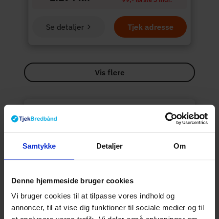
Se detaljer
Tjek adresse
Vis flere
Derfor kan du trygt
bruge
Tjekbredbånd.dk
På Tjekbredbånd forsøger vi at give dig et
overblik over dine internet muligheder. Vi
Samtykke
Detaljer
Om
rangerer de forskellige internet pakker
efter faktorer som popularitet, hastighed,
priser og vores kommission. Vi bliver
Denne hjemmeside bruger cookies
kompenseret for at sende kunder til
Vi bruger cookies til at tilpasse vores indhold og
vores samarbejdspartnere.
Læs mere
annoncer, til at vise dig funktioner til sociale medier og til
her