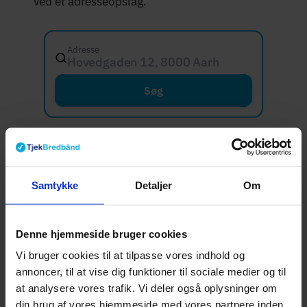
ved et adresseopslag.
Adresse
Hovedgaden 12, 8000 Aarhus C
Søg
Hvad er dine
internetbehov?
Samtykke
Detaljer
Om
Internetbehovet er forskelligt fra husstand til
husstand, og der er ikke nødvendigvis nogen
Denne hjemmeside bruger cookies
grund til at betale for den hurtigste
Vi bruger cookies til at tilpasse vores indhold og
annoncer, til at vise dig funktioner til sociale medier og til
forbindelse, hvis din daglige brug ikke kræver
at analysere vores trafik. Vi deler også oplysninger om
det. For mange i Thisted handler det om at
din brug af vores hjemmeside med vores partnere inden