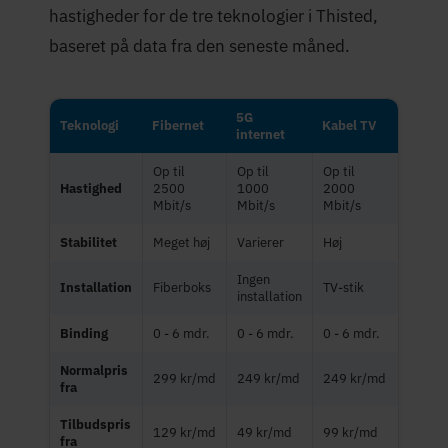
hastigheder for de tre teknologier i Thisted,
baseret på data fra den seneste måned.
5G
Teknologi
Fibernet
Kabel TV
internet
Op til
Op til
Op til
Hastighed
2500
1000
2000
Mbit/s
Mbit/s
Mbit/s
Stabilitet
Meget høj
Varierer
Høj
Ingen
Installation
Fiberboks
TV-stik
installation
Binding
0 - 6 mdr.
0 - 6 mdr.
0 - 6 mdr.
Normalpris
299 kr/md
249 kr/md
249 kr/md
fra
Tilbudspris
129 kr/md
49 kr/md
99 kr/md
fra