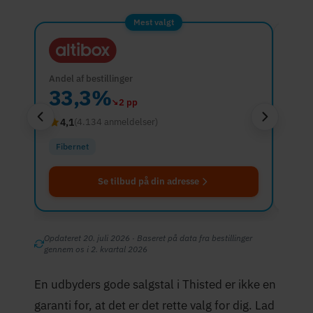
Mest valgt
Andel af bestillinger
Andel 
33,3%
2
↘
2 pp
4,1
4,7
(4.134 anmeldelser)
Fibernet
Fibe
Se tilbud på din adresse
Opdateret 20. juli 2026 · Baseret på data fra bestillinger
gennem os i 2. kvartal 2026
En udbyders gode salgstal i Thisted er ikke en
garanti for, at det er det rette valg for dig. Lad