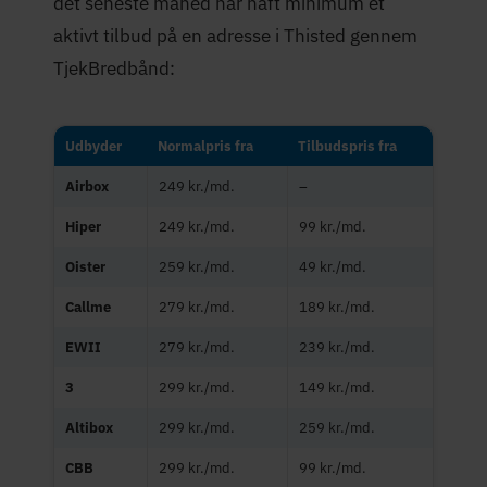
det seneste måned har haft minimum et
aktivt tilbud på en adresse i Thisted gennem
TjekBredbånd:
Udbyder
Normalpris fra
Tilbudspris fra
Airbox
249 kr./md.
–
Hiper
249 kr./md.
99 kr./md.
Oister
259 kr./md.
49 kr./md.
Callme
279 kr./md.
189 kr./md.
EWII
279 kr./md.
239 kr./md.
3
299 kr./md.
149 kr./md.
Altibox
299 kr./md.
259 kr./md.
CBB
299 kr./md.
99 kr./md.