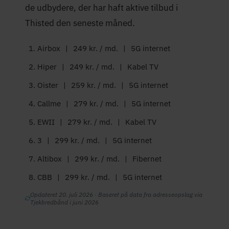
de udbydere, der har haft aktive tilbud i
Thisted den seneste måned.
Airbox
|
249 kr. / md.
|
5G internet
Hiper
|
249 kr. / md.
|
Kabel TV
Oister
|
259 kr. / md.
|
5G internet
Callme
|
279 kr. / md.
|
5G internet
EWII
|
279 kr. / md.
|
Kabel TV
3
|
299 kr. / md.
|
5G internet
Altibox
|
299 kr. / md.
|
Fibernet
CBB
|
299 kr. / md.
|
5G internet
Opdateret 20. juli 2026 · Baseret på data fra adresseopslag via
Tjekbredbånd i juni 2026