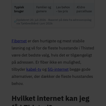
Typisk
Familier og
Lav behov
Ældre
bruger
gamere
- lav pris
parcelhuse
Opdateret 20. juli 2026 · Baseret på data fra adresseopslag
via Tjekbredbånd i juni 2026
Fibernet
er den hurtigste og mest stabile
løsning og vil for de fleste husstande i Thisted
være det bedste valg, hvis det er tilgængeligt
på adressen. Er fiber ikke en mulighed,
tilbyder
kabel-tv
og
5G-internet
begge gode
alternativer, der dækker de fleste husstandes
behov.
Hvilket internet kan jeg