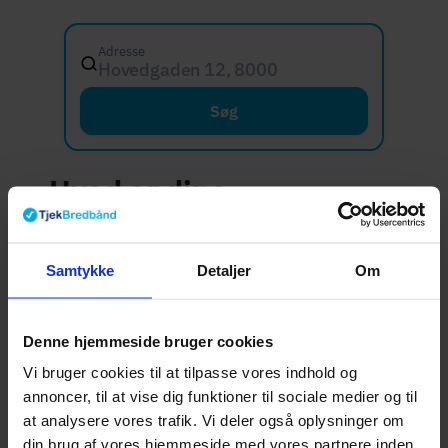
Adresse
Hovedgaden 12, 8000 Aarhus C
Søg
Hvad er dine
internetbehov?
Samtykke
Detaljer
Om
Nørresundby har en blanding af familier,
pendlere og erhvervsaktive, og
Denne hjemmeside bruger cookies
internetbehovet varierer tilsvarende. For
Vi bruger cookies til at tilpasse vores indhold og
mange er en stabil forbindelse i dagtimerne
annoncer, til at vise dig funktioner til sociale medier og til
afgørende, mens andre primært bruger nettet
at analysere vores trafik. Vi deler også oplysninger om
om aftenen til streaming og underholdning.
din brug af vores hjemmeside med vores partnere inden