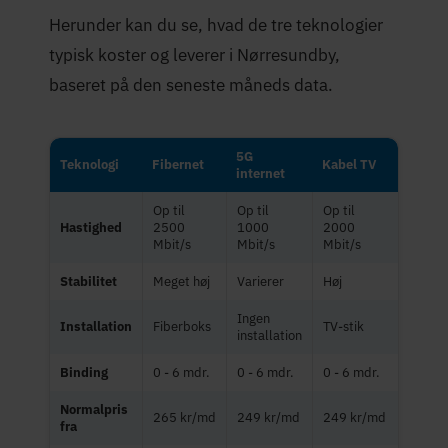
Herunder kan du se, hvad de tre teknologier
typisk koster og leverer i Nørresundby,
baseret på den seneste måneds data.
5G
Teknologi
Fibernet
Kabel TV
internet
Op til
Op til
Op til
Hastighed
2500
1000
2000
Mbit/s
Mbit/s
Mbit/s
Stabilitet
Meget høj
Varierer
Høj
Ingen
Installation
Fiberboks
TV-stik
installation
Binding
0 - 6 mdr.
0 - 6 mdr.
0 - 6 mdr.
Normalpris
265 kr/md
249 kr/md
249 kr/md
fra