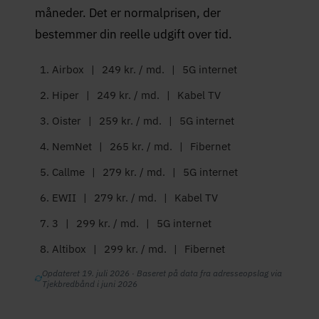
måneder. Det er normalprisen, der
bestemmer din reelle udgift over tid.
Airbox
|
249 kr. / md.
|
5G internet
Hiper
|
249 kr. / md.
|
Kabel TV
Oister
|
259 kr. / md.
|
5G internet
NemNet
|
265 kr. / md.
|
Fibernet
Callme
|
279 kr. / md.
|
5G internet
EWII
|
279 kr. / md.
|
Kabel TV
3
|
299 kr. / md.
|
5G internet
Altibox
|
299 kr. / md.
|
Fibernet
Opdateret 19. juli 2026 · Baseret på data fra adresseopslag via
Tjekbredbånd i juni 2026