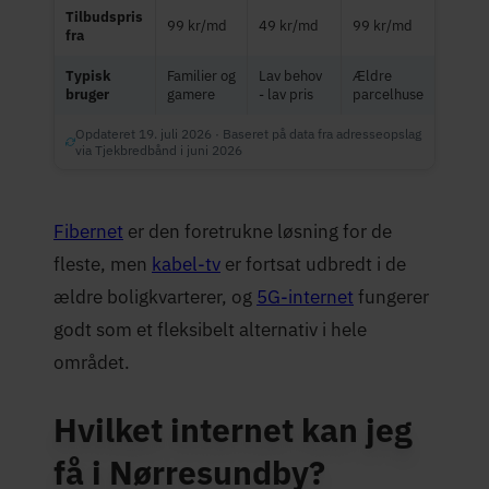
Tilbudspris
99 kr/md
49 kr/md
99 kr/md
fra
Typisk
Familier og
Lav behov
Ældre
bruger
gamere
- lav pris
parcelhuse
Opdateret 19. juli 2026 · Baseret på data fra adresseopslag
via Tjekbredbånd i juni 2026
Fibernet
er den foretrukne løsning for de
fleste, men
kabel-tv
er fortsat udbredt i de
ældre boligkvarterer, og
5G-internet
fungerer
godt som et fleksibelt alternativ i hele
området.
Hvilket internet kan jeg
få i Nørresundby?