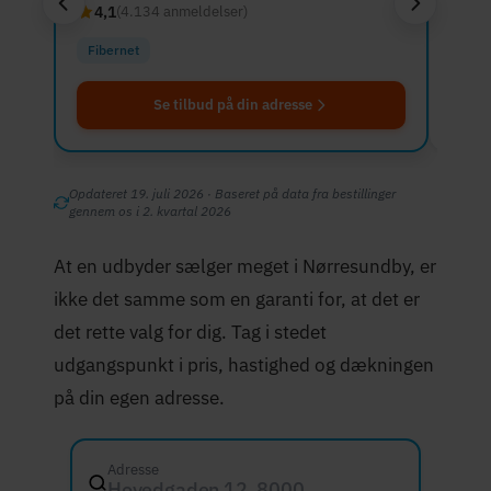
4,1
4,7
(4.134 anmeldelser)
Fibernet
Fibe
Se tilbud på din adresse
Opdateret 19. juli 2026 · Baseret på data fra bestillinger
gennem os i 2. kvartal 2026
At en udbyder sælger meget i Nørresundby, er
ikke det samme som en garanti for, at det er
det rette valg for dig. Tag i stedet
udgangspunkt i pris, hastighed og dækningen
på din egen adresse.
Adresse
Hovedgaden 12, 8000 Aarhus C