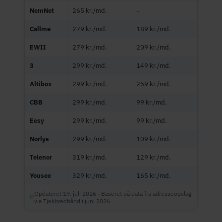
NemNet
265 kr./md.
–
Callme
279 kr./md.
189 kr./md.
EWII
279 kr./md.
209 kr./md.
3
299 kr./md.
149 kr./md.
Altibox
299 kr./md.
259 kr./md.
CBB
299 kr./md.
99 kr./md.
Eesy
299 kr./md.
99 kr./md.
Norlys
299 kr./md.
109 kr./md.
Telenor
319 kr./md.
129 kr./md.
Yousee
329 kr./md.
165 kr./md.
Opdateret 19. juli 2026 · Baseret på data fra adresseopslag
via Tjekbredbånd i juni 2026