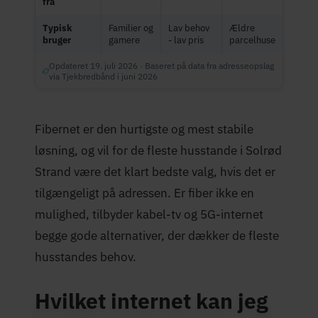
fra
Typisk
Familier og
Lav behov
Ældre
bruger
gamere
- lav pris
parcelhuse
Opdateret 19. juli 2026 · Baseret på data fra adresseopslag
via Tjekbredbånd i juni 2026
Fibernet er den hurtigste og mest stabile
løsning, og vil for de fleste husstande i Solrød
Strand være det klart bedste valg, hvis det er
tilgængeligt på adressen. Er fiber ikke en
mulighed, tilbyder kabel-tv og 5G-internet
begge gode alternativer, der dækker de fleste
husstandes behov.
Hvilket internet kan jeg