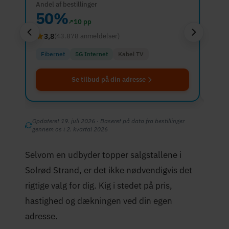
Andel af bestillinger
Andel 
50%
33
↗
10 pp
3,8
4,1
(43.878 anmeldelser)
Fibernet
5G Internet
Kabel TV
Fibe
Se tilbud på din adresse
Opdateret 19. juli 2026 · Baseret på data fra bestillinger
gennem os i 2. kvartal 2026
Selvom en udbyder topper salgstallene i
Solrød Strand, er det ikke nødvendigvis det
rigtige valg for dig. Kig i stedet på pris,
hastighed og dækningen ved din egen
adresse.