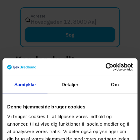
Adresse
Hovedgaden 12, 8000 Aarhus C
Søg
Kender du dit
internetbehov?
Samtykke
Detaljer
Om
I en by som Solrød Strand, hvor mange
pendler og arbejder hjemmefra dele af ugen,
Denne hjemmeside bruger cookies
er en stabil og hurtig internetforbindelse i
Vi bruger cookies til at tilpasse vores indhold og
dagtimerne ofte vigtigere end mange tror. Et
annoncer, til at vise dig funktioner til sociale medier og til
videomøde, der fryser, eller en forbindelse
at analysere vores trafik. Vi deler også oplysninger om
der ikke kan følge med under myldretiderne,
din brug af vores hjemmeside med vores partnere inden