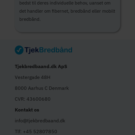
bedst til deres individuelle behov, uanset om
det handler om fibernet, bredbånd eller mobilt
bredbånd.
Tjekbredbaand.dk ApS
Vestergade 48H
8000 Aarhus C Denmark
CVR: 43600680
Kontakt os
info@tjekbredbaand.dk
Tlf: +45 52807850