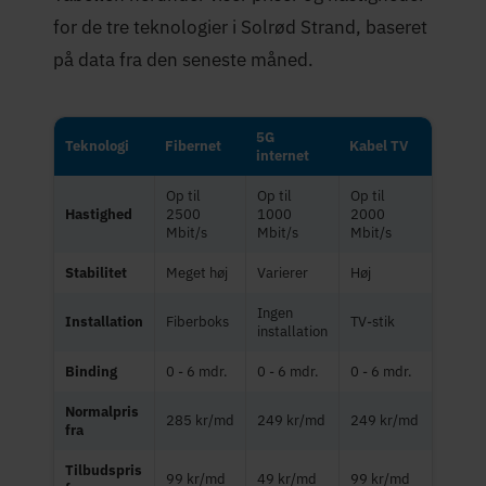
for de tre teknologier i Solrød Strand, baseret
på data fra den seneste måned.
5G
Teknologi
Fibernet
Kabel TV
internet
Op til
Op til
Op til
Hastighed
2500
1000
2000
Mbit/s
Mbit/s
Mbit/s
Stabilitet
Meget høj
Varierer
Høj
Ingen
Installation
Fiberboks
TV-stik
installation
Binding
0 - 6 mdr.
0 - 6 mdr.
0 - 6 mdr.
Normalpris
285 kr/md
249 kr/md
249 kr/md
fra
Tilbudspris
99 kr/md
49 kr/md
99 kr/md