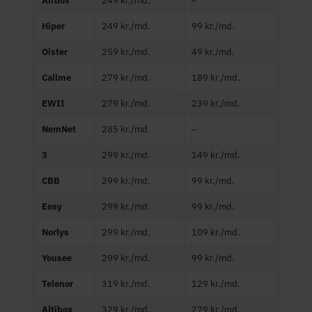
Airbox
249 kr./md.
–
Hiper
249 kr./md.
99 kr./md.
Oister
259 kr./md.
49 kr./md.
Callme
279 kr./md.
189 kr./md.
EWII
279 kr./md.
239 kr./md.
NemNet
285 kr./md.
–
3
299 kr./md.
149 kr./md.
CBB
299 kr./md.
99 kr./md.
Eesy
299 kr./md.
99 kr./md.
Norlys
299 kr./md.
109 kr./md.
Yousee
299 kr./md.
99 kr./md.
Telenor
319 kr./md.
129 kr./md.
Altibox
329 kr./md.
279 kr./md.