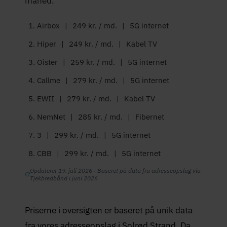
måned.
Airbox
|
249 kr. / md.
|
5G internet
Hiper
|
249 kr. / md.
|
Kabel TV
Oister
|
259 kr. / md.
|
5G internet
Callme
|
279 kr. / md.
|
5G internet
EWII
|
279 kr. / md.
|
Kabel TV
NemNet
|
285 kr. / md.
|
Fibernet
3
|
299 kr. / md.
|
5G internet
CBB
|
299 kr. / md.
|
5G internet
Opdateret 19. juli 2026 · Baseret på data fra adresseopslag via
Tjekbredbånd i juni 2026
Priserne i oversigten er baseret på unik data
fra vores adresseopslag i Solrød Strand. Da