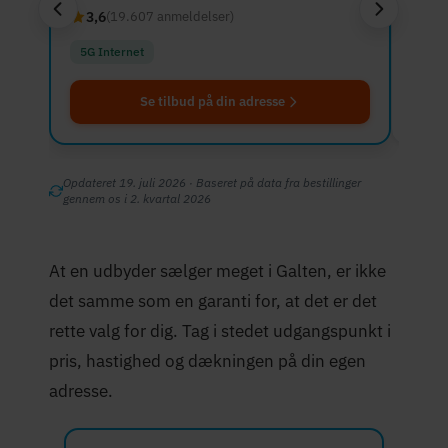
3,6
4,6
(19.607 anmeldelser)
5G Internet
Fibe
Se tilbud på din adresse
Opdateret 19. juli 2026 · Baseret på data fra bestillinger
gennem os i 2. kvartal 2026
At en udbyder sælger meget i Galten, er ikke
det samme som en garanti for, at det er det
rette valg for dig. Tag i stedet udgangspunkt i
pris, hastighed og dækningen på din egen
adresse.