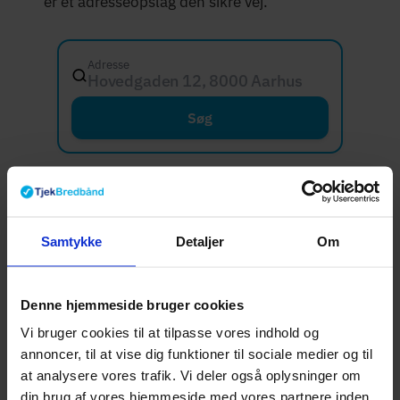
er et adresseopslag den sikre vej.
Adresse
Hovedgaden 12, 8000 Aarhus C
Søg
Hvad er dine
internetbehov?
Samtykke
Detaljer
Om
Et godt internetabonnement er ikke
nødvendigvis det dyreste eller det hurtigste,
Denne hjemmeside bruger cookies
men det der passer til din hverdag. Bruger du
Vi bruger cookies til at tilpasse vores indhold og
annoncer, til at vise dig funktioner til sociale medier og til
primært nettet til streaming og browsing, har
at analysere vores trafik. Vi deler også oplysninger om
du andre behov end en husstand med daglige
din brug af vores hjemmeside med vores partnere inden