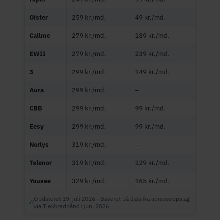
Oister
259 kr./md.
49 kr./md.
Callme
279 kr./md.
189 kr./md.
EWII
279 kr./md.
239 kr./md.
3
299 kr./md.
149 kr./md.
Aura
299 kr./md.
–
CBB
299 kr./md.
99 kr./md.
Eesy
299 kr./md.
99 kr./md.
Norlys
319 kr./md.
–
Telenor
319 kr./md.
129 kr./md.
Yousee
329 kr./md.
165 kr./md.
Opdateret 19. juli 2026 · Baseret på data fra adresseopslag
via Tjekbredbånd i juni 2026