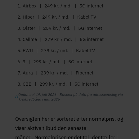
Airbox
|
249 kr. / md.
|
5G internet
Hiper
|
249 kr. / md.
|
Kabel TV
Oister
|
259 kr. / md.
|
5G internet
Callme
|
279 kr. / md.
|
5G internet
EWII
|
279 kr. / md.
|
Kabel TV
3
|
299 kr. / md.
|
5G internet
Aura
|
299 kr. / md.
|
Fibernet
CBB
|
299 kr. / md.
|
5G internet
Opdateret 19. juli 2026 · Baseret på data fra adresseopslag via
Tjekbredbånd i juni 2026
Oversigten her er sorteret efter normalpris, og
viser aktive tilbud den seneste
måned. Normalprisen er det tal, der tæller i