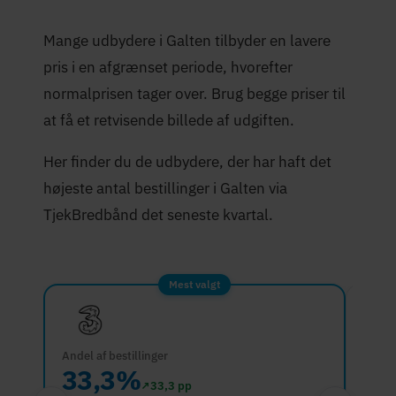
Mange udbydere i Galten tilbyder en lavere
pris i en afgrænset periode, hvorefter
normalprisen tager over. Brug begge priser til
at få et retvisende billede af udgiften.
Her finder du de udbydere, der har haft det
højeste antal bestillinger i Galten via
TjekBredbånd det seneste kvartal.
Mest valgt
Andel af bestillinger
Andel 
33,3%
33
↗
33,3 pp