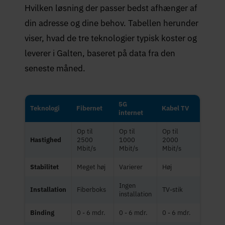
Hvilken løsning der passer bedst afhænger af
din adresse og dine behov. Tabellen herunder
viser, hvad de tre teknologier typisk koster og
leverer i Galten, baseret på data fra den
seneste måned.
5G
Teknologi
Fibernet
Kabel TV
internet
Op til
Op til
Op til
Hastighed
2500
1000
2000
Mbit/s
Mbit/s
Mbit/s
Stabilitet
Meget høj
Varierer
Høj
Ingen
Installation
Fiberboks
TV-stik
installation
Binding
0 - 6 mdr.
0 - 6 mdr.
0 - 6 mdr.