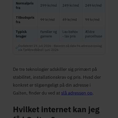
Normalpris
299 kr/md
249 kr/md
249 kr/md
fra
Tilbudspris
99 kr/md
49 kr/md
99 kr/md
fra
Typisk
Familier og
Lav behov
Ældre
bruger
gamere
- lav pris
parcelhuse
Opdateret 19. juli 2026 · Baseret på data fra adresseopslag
via Tjekbredbånd i juni 2026
De tre teknologier adskiller sig primært på
stabilitet, installationskrav og pris. Hvad der
konkret er tilgængeligt på din adresse i
Galten, finder du ved at
slå adressen op
.
Hvilket internet kan jeg