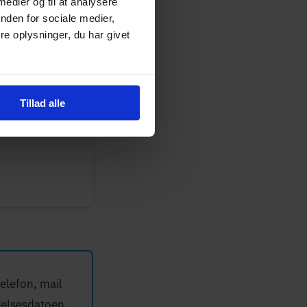
 medier og til at analysere
r.dk
nden for sociale medier,
e oplysninger, du har givet
Tillad alle
elefon, mail
gelses­datoen.