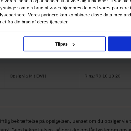
se vores indhold og annoncer, til at vise dig funktioner til sociale
Opsig via Mit Hiper app
Chat eller mail via hipe
oplysninger om din brug af vores hjemmeside med vores partnere i
ysepartnere. Vores partnere kan kombinere disse data med andr
et fra din brug af deres tjenester.
Opsig via Mit Telenor
Ring: 80 80 80 80
Tilpas
Opsig via OiSTER app
Chat via oister.dk
Opsig via Mit EWII
Ring: 70 10 10 20
ftlig bekræftelse på opsigelsen, uanset om du opsiger via t
ening. Gem bekræftelsen, så der ikke opstår tvister om opsi