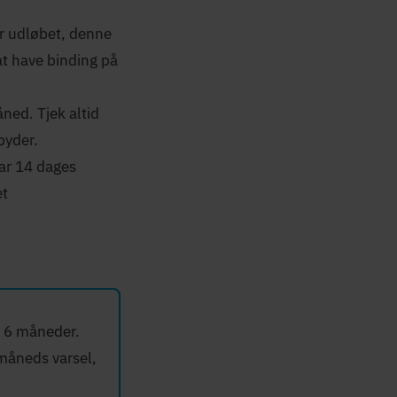
er udløbet, denne
at have binding på
ned. Tjek altid
byder.
ar 14 dages
et
i 6 måneder.
måneds varsel,