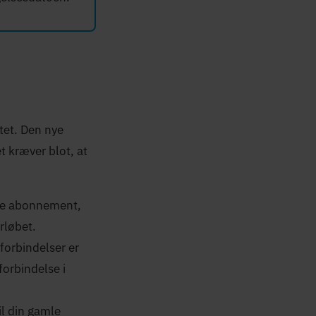
tet. Den nye
t kræver blot, at
le abonnement,
rløbet.
forbindelser er
forbindelse i
il din gamle