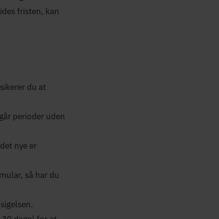
ides fristen, kan
sikerer du at
dgår perioder uden
 det nye er
rmular, så har du
sigelsen.
4-30 dage) for at