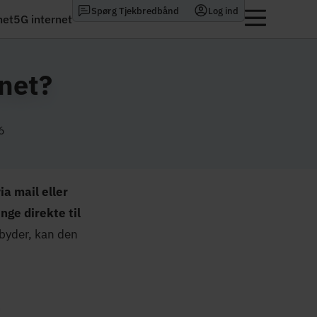
Spørg Tjekbredbånd
Log ind
net
5G internet
rnet?
6
ia mail eller
nge direkte til
dbyder, kan den