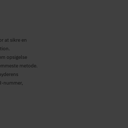
or at sikre en
tion.
nem opsigelse
 nemmeste metode.
dbyderens
PR-nummer,