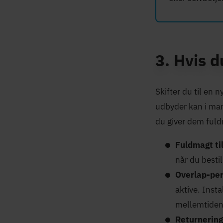
3. Hvis d
Skifter du til en
udbyder kan i man
du giver dem ful
Fuldmagt ti
når du besti
Overlap-per
aktive. Insta
mellemtiden
Returnering