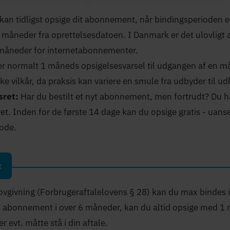
kan tidligst opsige dit abonnement, når bindingsperioden 
6 måneder fra oprettelsesdatoen. I Danmark er det ulovligt 
måneder for internetabonnementer.
er normalt 1 måneds opsigelsesvarsel til udgangen af en må
ke vilkår, da praksis kan variere en smule fra udbyder til ud
sret:
Har du bestilt et nyt abonnement, men fortrudt? Du h
ret. Inden for de første 14 dage kan du opsige gratis - uans
ode.
:
lovgivning (Forbrugeraftalelovens § 28) kan du max bindes 
it abonnement i over 6 måneder, kan du altid opsige med 1 
 evt. måtte stå i din aftale.