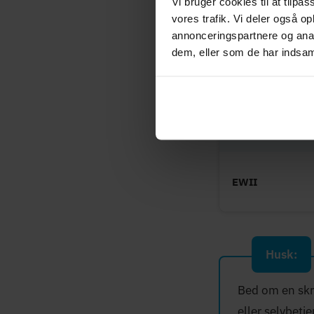
Vi bruger cookies til at tilpas
Hiper
vores trafik. Vi deler også 
annonceringspartnere og anal
dem, eller som de har indsaml
Telenor
OiSTER
EWII
Husk:
Bed om en skri
eller selvbetj