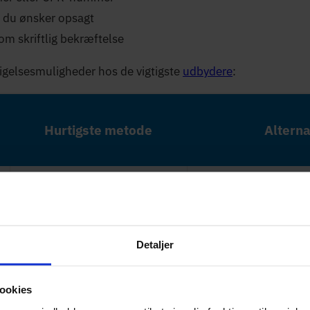
 du ønsker opsagt
m skriftlig bekræftelse
sigelsesmuligheder hos de vigtigste
udbydere
:
Hurtigste metode
Alterna
Opsig via fastspeed.dk
Ring: 70 20 30 40
Detaljer
Opsig via MinNorlys
Mail: kundeservice@nor
ookies