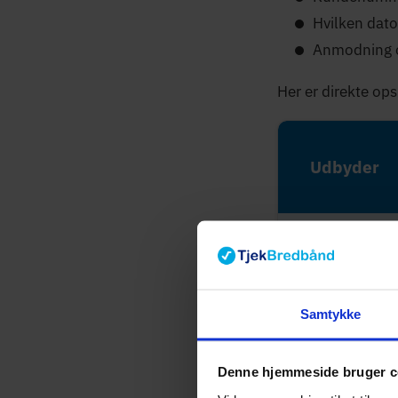
Hvilken dato
Anmodning o
Her er direkte op
Udbyder
Fastspeed
Samtykke
Norlys
Denne hjemmeside bruger c