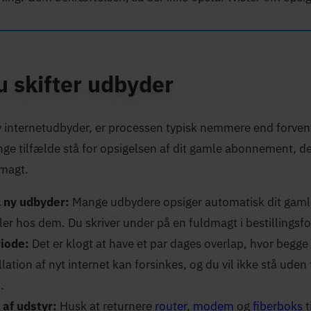
u skifter udbyder
 ny internetudbyder, er processen typisk nemmere end forven
ge tilfælde stå for opsigelsen af dit gamle abonnement, de
dmagt.
l ny udbyder:
Mange udbydere opsiger automatisk dit gam
ller hos dem. Du skriver under på en fuldmagt i bestillingsfo
iode:
Det er klogt at have et par dages overlap, hvor begge 
llation af nyt internet kan forsinkes, og du vil ikke stå uden 
.
 af udstyr:
Husk at returnere
router
,
modem
og
fiberboks
t