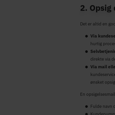
2. Opsig 
Det er altid en god
Via kundes
hurtig proce
Selvbetjeni
direkte via 
Via mail el
kundeservic
ønsket opsig
En opsigelsesmail
Fulde navn 
Kundenumme