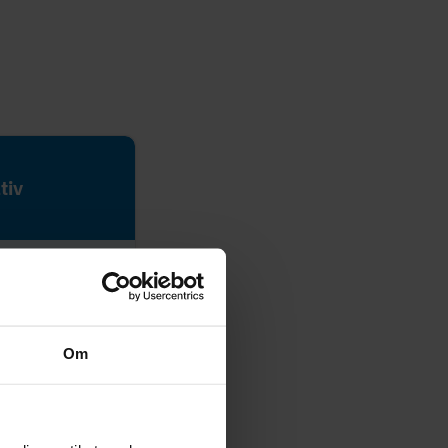
tiv
Om
lys.dk