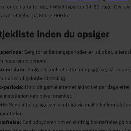
 for den aftalte frist, hvilket typisk er 14-30 dage. Overskr
rævet et gebyr på 500-2.000 kr.
 tjekliste inden du opsiger
gsperiode:
Sørg for at bindingsperioden er udløbet, ellers ri
en resterende periode.
estemt dato:
Angiv en konkret dato for opsigelse, så du un
er unødvendig dobbeltbetaling.
p-periode:
Hold dit gamle internet aktivt i et par dage efter
da installation kan blive forsinket.
ift:
Send altid opsigelsen skriftligt via mail eller kontaktfo
mentation.
ræftelse:
Bed udbyderen om en skriftlig bekræftelse på op
styr:
Aflever alt udstyr inden for den aftalte frist (typisk 1