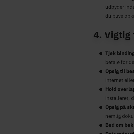
udbyder inden
du blive opk
4. Vigtig
Tjek bindin
betale for d
Opsig til b
internet ell
Hold overla
installeret, 
Opsig på skr
nemlig doku
Bed om bek
Returnér ud