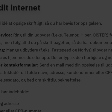
dit internet
 idé at opsige skriftligt, så du har bevis for opsigelsen.
ervice:
Ring til din udbyder (f.eks. Telenor, Hiper, OiSTER) f
s, men følg altid op på skrift bagefter, så du har dokumenta
ng:
Mange udbydere (f.eks. Fastspeed og Norlys) tilbyder 
deres hjemmeside eller app. Det er typisk den hurtigste og
ler kontaktformular:
Send en mail med din opsigelse til u
e. Inkludér dit fulde navn, adresse, kundenummer eller C
elsesdato, og bed om skriftlig bekræftelse.
 bør indeholde:
og adresse
r eller CPR-nummer