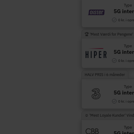
Type
5G inte
0 kr. i opr
🏆 'Mest Værdi for Pengene'
Type
5G inte
0 kr. i opr
HALV PRIS i 6 måneder
Type
5G inte
0 kr. i opr
☺︎ 'Mest Loyale Kunder' Vin
Type
5G inte