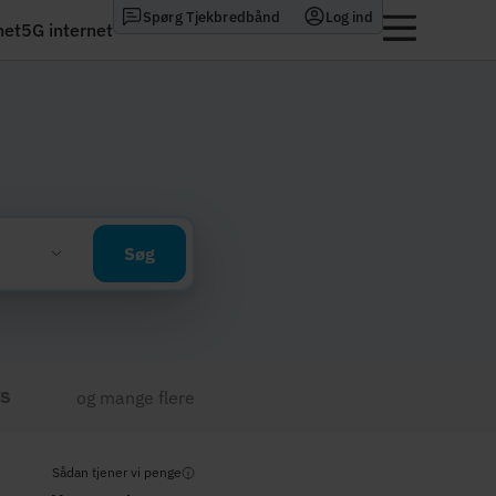
Spørg Tjekbredbånd
Log ind
net
5G internet
Søg
og mange flere
Sådan tjener vi penge