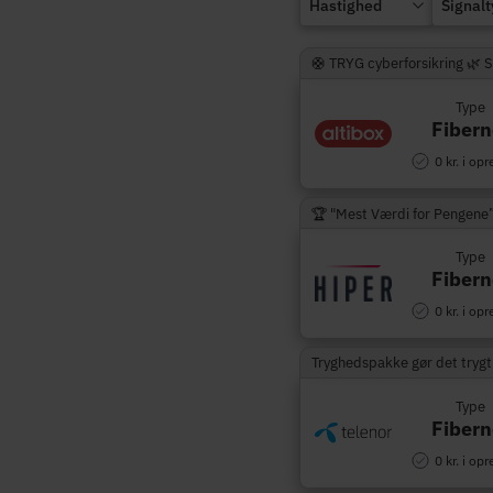
Hastighed
Signal
🛟 TRYG cyberforsikring 🌿 
Type
Fibern
0 kr. i opr
🏆 "Mest Værdi for Pengene
Type
Fibern
0 kr. i opr
Tryghedspakke gør det trygt
Type
Fibern
0 kr. i opr