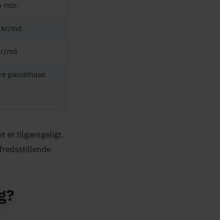
6 mdr.
 kr/md
kr/md
re parcelhuse
t er tilgængeligt.
lfredsstillende
g?