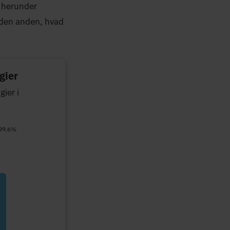
 herunder
g den anden, hvad
gier
ier i
 99.6%