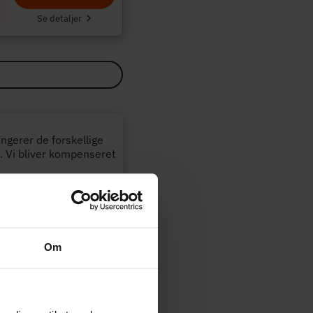
Se detaljer
angerer de forskellige
. Vi bliver kompenseret
Opdateret:
29-07-2026
Om