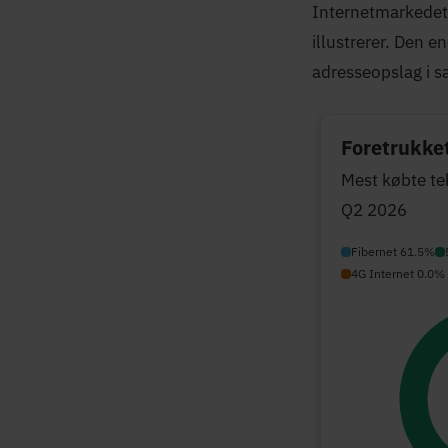
Internetmarkedet 
illustrerer. Den e
adresseopslag i s
Foretrukket
Mest købte te
Q2 2026
Fibernet 61.5%
4G Internet 0.0%