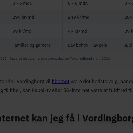
0 - 6 mdr.
0 - 6 mdr.
0 - 
299 kr/md
249 kr/md
289
99 kr/md
49 kr/md
89 
Familier og gamere
Lav behov - lav pris
Æld
2026 · Baseret på data fra adresseopslag via Tjekbredbånd i juni 2026
stande i Vordingborg vil
fibernet
være det bedste valg, når de
 til fiber, kan kabel-tv eller 5G-internet være et fuldt ud ti
nternet kan jeg få i Vordingbor