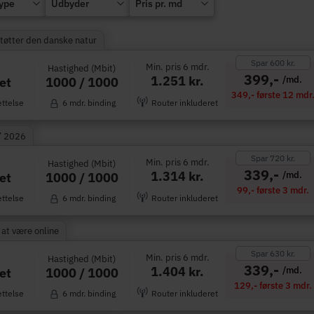
type
Udbyder
Pris pr. md
Støtter den danske natur
Spar 600 kr.
Min. pris 6 mdr.
Hastighed (Mbit)
399,-
1.251 kr.
/md.
1000 / 1000
et
349,- første 12 mdr
ettelse
6 mdr. binding
Router inkluderet
” 2026
Spar 720 kr.
Min. pris 6 mdr.
Hastighed (Mbit)
339,-
1.314 kr.
/md.
1000 / 1000
et
99,- første 3 mdr.
ettelse
6 mdr. binding
Router inkluderet
 at være online
Spar 630 kr.
Min. pris 6 mdr.
Hastighed (Mbit)
339,-
1.404 kr.
/md.
1000 / 1000
et
129,- første 3 mdr.
ettelse
6 mdr. binding
Router inkluderet