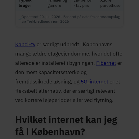
Typisk
Familier og
Lav behov
Ældre
bruger
gamere
- lav pris
parcelhuse
Opdateret 20. juli 2026 · Baseret på data fra adresseopslag
via Tjekbredbånd i juni 2026
Kabel-tv
er særligt udbredt i Københavns
mange ældre etageejendomme, hvor det ofte
allerede er installeret i bygningen.
Fibernet
er
den mest kapacitetsstærke og
fremtidssikrede løsning, og
5G-internet
er et
fleksibelt alternativ, der er særligt relevant
ved kortere lejeperioder eller ved flytning.
Hvilket internet kan jeg
få i København?