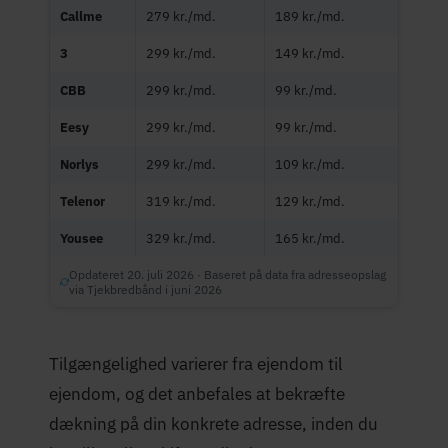
Callme
279 kr./md.
189 kr./md.
3
299 kr./md.
149 kr./md.
CBB
299 kr./md.
99 kr./md.
Eesy
299 kr./md.
99 kr./md.
Norlys
299 kr./md.
109 kr./md.
Telenor
319 kr./md.
129 kr./md.
Yousee
329 kr./md.
165 kr./md.
Opdateret 20. juli 2026 · Baseret på data fra adresseopslag
via Tjekbredbånd i juni 2026
Tilgængelighed varierer fra ejendom til
ejendom, og det anbefales at bekræfte
dækning på din konkrete adresse, inden du