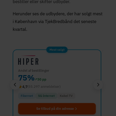
bestiller eller skifter udbyder.
Herunder ses de udbydere, der har solgt mest
i København via TjekBredbånd det seneste
kvartal.
Mest valgt
Andel af bestillinger
Andel 
75%
12
↗
50 pp
4,7
3,6
(55.297 anmeldelser)
Fibernet
5G Internet
Kabel TV
5G I
Se tilbud på din adresse