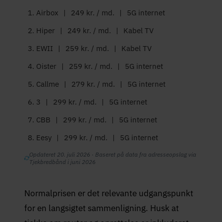
Airbox
|
249 kr. / md.
|
5G internet
Hiper
|
249 kr. / md.
|
Kabel TV
EWII
|
259 kr. / md.
|
Kabel TV
Oister
|
259 kr. / md.
|
5G internet
Callme
|
279 kr. / md.
|
5G internet
3
|
299 kr. / md.
|
5G internet
CBB
|
299 kr. / md.
|
5G internet
Eesy
|
299 kr. / md.
|
5G internet
Opdateret 20. juli 2026 · Baseret på data fra adresseopslag via
Tjekbredbånd i juni 2026
Normalprisen er det relevante udgangspunkt
for en langsigtet sammenligning. Husk at