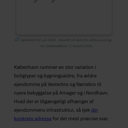
Opdateret 20. juli 2026 · Baseret på data fra adresseopslag
via Tjekbredbånd i 2. kvartal 2026
København rummer en stor variation i
boligtyper og bygningsaldre, fra ældre
ejendomme på Vesterbro og Nørrebro til
nyere bebyggelse på Amager og i Nordhavn.
Hvad der er tilgængeligt afhænger af
ejendommens infrastruktur, så tjek
din
konkrete adresse
for det mest præcise svar.