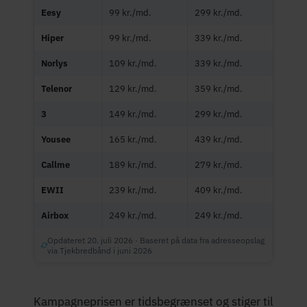
Eesy
99 kr./md.
299 kr./md.
Hiper
99 kr./md.
339 kr./md.
Norlys
109 kr./md.
339 kr./md.
Telenor
129 kr./md.
359 kr./md.
3
149 kr./md.
299 kr./md.
Yousee
165 kr./md.
439 kr./md.
Callme
189 kr./md.
279 kr./md.
EWII
239 kr./md.
409 kr./md.
Airbox
249 kr./md.
249 kr./md.
Opdateret 20. juli 2026 · Baseret på data fra adresseopslag
via Tjekbredbånd i juni 2026
Kampagneprisen er tidsbegrænset og stiger til