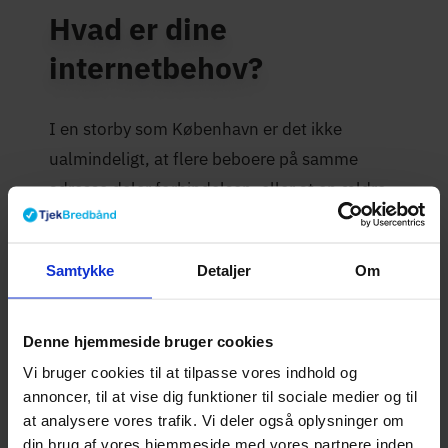
Hvad er dine
internetbehov?
I en storby som København er det ikke
ualmindeligt, at flere beboere på samme
adresse deler forbindelsen, eller at en ældre
ejendoms fællesnet sætter begrænsninger
for, hvad der er muligt. Det er værd at
Samtykke
Detaljer
Om
undersøge begge dele, inden du tegner et nyt
abonnement.
Denne hjemmeside bruger cookies
Bor du alene med moderat forbrug, er der
Vi bruger cookies til at tilpasse vores indhold og
typisk god mulighed for at finde en billig og
annoncer, til at vise dig funktioner til sociale medier og til
tilstrækkelig løsning. Er I flere med høje krav,
at analysere vores trafik. Vi deler også oplysninger om
er det kapacitet og stabilitet frem for laveste
din brug af vores hjemmeside med vores partnere inden