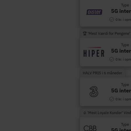
Type
5G inte
0 kr. i opr
🏆 'Mest Værdi for Pengene'
Type
5G inte
0 kr. i opr
HALV PRIS i 6 måneder
Type
5G inte
0 kr. i opr
☺︎ 'Mest Loyale Kunder' Vin
Type
5G inte