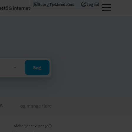
Spørg Tjekbredbånd
Log ind
net
5G internet
Søg
og mange flere
Sådan tjener vi penge