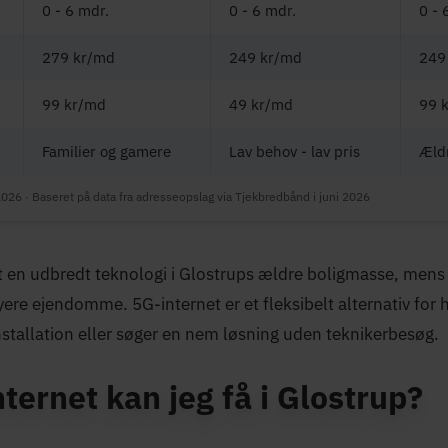
0 - 6 mdr.
0 - 6 mdr.
0 - 
279 kr/md
249 kr/md
249
99 kr/md
49 kr/md
99 
Familier og gamere
Lav behov - lav pris
Æld
2026 · Baseret på data fra adresseopslag via Tjekbredbånd i juni 2026
at en udbredt teknologi i Glostrups ældre boligmasse, mens 
yere ejendomme. 5G-internet er et fleksibelt alternativ for 
installation eller søger en nem løsning uden teknikerbesøg.
nternet kan jeg få i Glostrup?