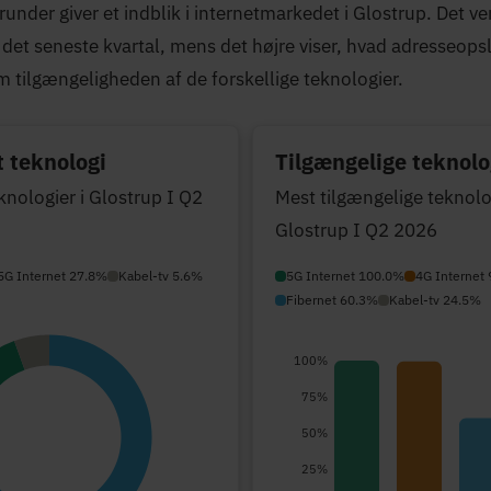
nder giver et indblik i internetmarkedet i Glostrup. Det ven
t det seneste kvartal, mens det højre viser, hvad adresseop
m tilgængeligheden af de forskellige teknologier.
 teknologi
Tilgængelige teknolo
knologier i Glostrup I Q2
Mest tilgængelige teknolog
Glostrup I Q2 2026
5G Internet 27.8%
Kabel-tv 5.6%
5G Internet 100.0%
4G Internet
Fibernet 60.3%
Kabel-tv 24.5%
100%
75%
50%
25%