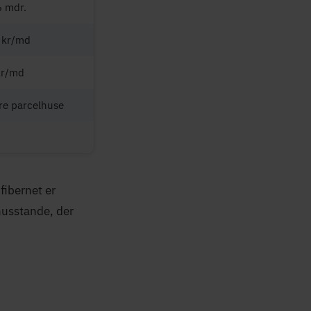
6 mdr.
 kr/md
kr/md
re parcelhuse
fibernet er
husstande, der