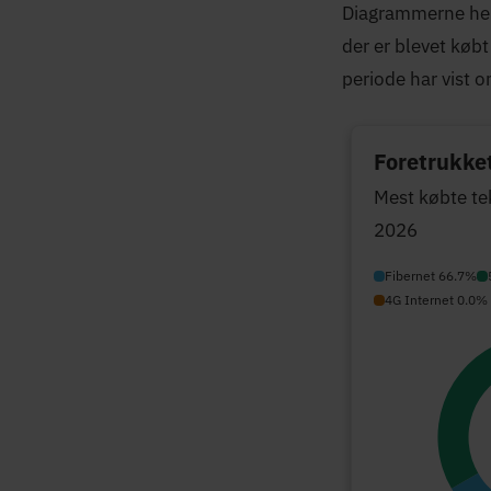
Diagrammerne heru
der er blevet køb
periode har vist o
Foretrukket
Mest købte te
2026
Fibernet 66.7%
4G Internet 0.0%