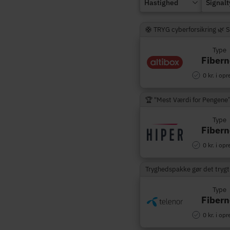
Hastighed
Signal
🛟 TRYG cyberforsikring 🌿 
Type
Fibern
0 kr. i opr
🏆 "Mest Værdi for Pengene
Type
Fibern
0 kr. i opr
Tryghedspakke gør det trygt
Type
Fibern
0 kr. i opr