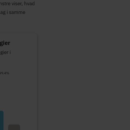
stre viser, hvad
slag i samme
gier
ier i
 99.4%