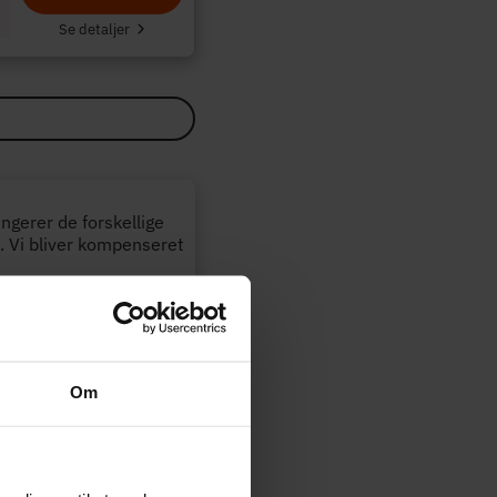
Se detaljer
angerer de forskellige
. Vi bliver kompenseret
Opdateret:
29-07-2026
Om