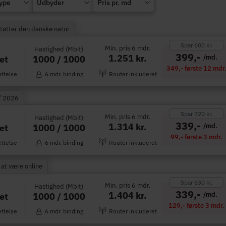
type
Udbyder
Pris pr. md
Støtter den danske natur
Spar 600 kr.
Min. pris 6 mdr.
Hastighed (Mbit)
399,-
1.251 kr.
/md.
1000 / 1000
et
349,- første 12 mdr
ettelse
6 mdr. binding
Router inkluderet
” 2026
Spar 720 kr.
Min. pris 6 mdr.
Hastighed (Mbit)
339,-
1.314 kr.
/md.
1000 / 1000
et
99,- første 3 mdr.
ettelse
6 mdr. binding
Router inkluderet
 at være online
Spar 630 kr.
Min. pris 6 mdr.
Hastighed (Mbit)
339,-
1.404 kr.
/md.
1000 / 1000
et
129,- første 3 mdr.
ettelse
6 mdr. binding
Router inkluderet