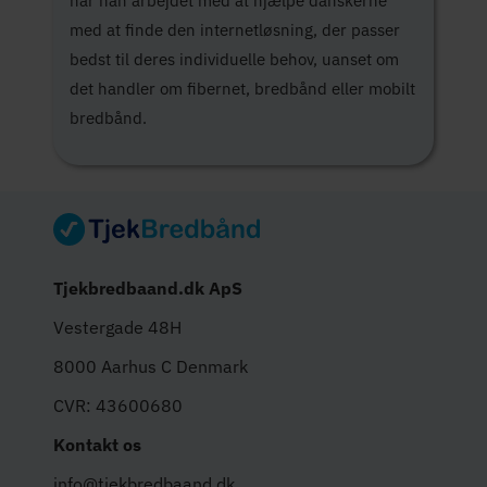
har han arbejdet med at hjælpe danskerne
med at finde den internetløsning, der passer
bedst til deres individuelle behov, uanset om
det handler om fibernet, bredbånd eller mobilt
bredbånd.
Tjekbredbaand.dk ApS
Vestergade 48H
8000 Aarhus C Denmark
CVR: 43600680
Kontakt os
info@tjekbredbaand.dk