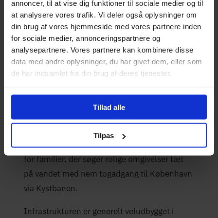
annoncer, til at vise dig funktioner til sociale medier og til
at analysere vores trafik. Vi deler også oplysninger om
din brug af vores hjemmeside med vores partnere inden
Opdateret:
Skrevet af
for sociale medier, annonceringspartnere og
Mikkel Winther
28-05-2026
analysepartnere. Vores partnere kan kombinere disse
data med andre oplysninger, du har givet dem, eller som
de har indsamlet fra din brug af deres tjenester.
Fibernet i Nivå
Tillad alle
Nivå er en nordsjællandsk kystby langs
Øresund med en hyggelig havn og gode
Tilpas
strandforhold. Byen er et populært boligvalg
for familier, der søger rolige omgivelser tæt
på vandet med nem togadgang til København
via Kystbanen.
Infrastrukturen er generelt veludbygget i