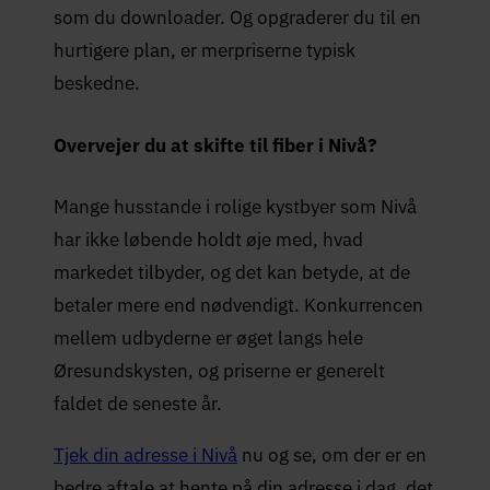
som du downloader. Og opgraderer du til en
hurtigere plan, er merpriserne typisk
beskedne.
Overvejer du at skifte til fiber i Nivå?
Mange husstande i rolige kystbyer som Nivå
har ikke løbende holdt øje med, hvad
markedet tilbyder, og det kan betyde, at de
betaler mere end nødvendigt. Konkurrencen
mellem udbyderne er øget langs hele
Øresundskysten, og priserne er generelt
faldet de seneste år.
Tjek din adresse i Nivå
nu og se, om der er en
bedre aftale at hente på din adresse i dag, det