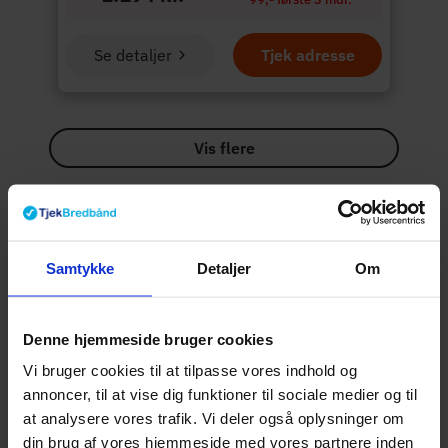
Se detaljer
Tjek adresse
Vis flere
Derfor kan du trygt
bruge
Tjekbredbånd.dk
På Tjekbredbånd forsøger vi at give dig et
Samtykke
Detaljer
Om
overblik over dine internet muligheder. Vi
rangerer de forskellige internet pakker
efter faktorer som popularitet, hastighed,
Denne hjemmeside bruger cookies
priser og vores kommission. Vi bliver
Vi bruger cookies til at tilpasse vores indhold og
kompenseret for at sende kunder til
annoncer, til at vise dig funktioner til sociale medier og til
vores samarbejdspartnere.
Læs mere
at analysere vores trafik. Vi deler også oplysninger om
her
din brug af vores hjemmeside med vores partnere inden