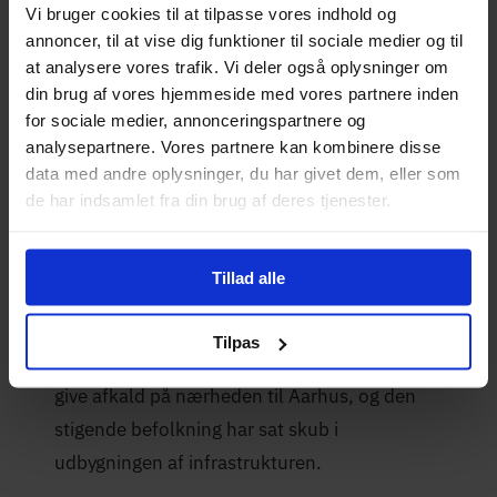
Vi bruger cookies til at tilpasse vores indhold og
annoncer, til at vise dig funktioner til sociale medier og til
at analysere vores trafik. Vi deler også oplysninger om
Opdateret:
Skrevet af
din brug af vores hjemmeside med vores partnere inden
Mikkel Winther
28-05-2026
for sociale medier, annonceringspartnere og
analysepartnere. Vores partnere kan kombinere disse
data med andre oplysninger, du har givet dem, eller som
Fibernet i Hinnerup
de har indsamlet fra din brug af deres tjenester.
Hinnerup er en østjysk by nord for Aarhus, der
Tillad alle
de seneste år har oplevet en markant vækst i
tilflyttere. Byen tiltrækker familier, der søger
Tilpas
mere plads og roligere omgivelser uden at
give afkald på nærheden til Aarhus, og den
stigende befolkning har sat skub i
udbygningen af infrastrukturen.