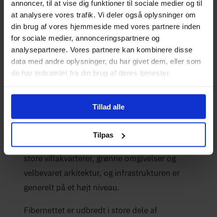
annoncer, til at vise dig funktioner til sociale medier og til
at analysere vores trafik. Vi deler også oplysninger om
din brug af vores hjemmeside med vores partnere inden
Opdateret:
Skrevet af
for sociale medier, annonceringspartnere og
Mikkel Winther
28-05-2026
analysepartnere. Vores partnere kan kombinere disse
data med andre oplysninger, du har givet dem, eller som
de har indsamlet fra din brug af deres tjenester.
Fibernet i Albertslund
Tillad alle
Gentofte ligger umiddelbart nord for
København og er en af landets mest
Tilpas
velhavende kommuner. Området er præget af
store villakvarterer, grønne omgivelser og
velbevaret arkitektur, og infrastrukturen er
generelt på et højt niveau.
Fibernettet er udbredt i store dele af